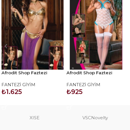
Afrodit Shop Faztezi
Afrodit Shop Faztezi
Kostüm Serisi No: 8030
Kostüm Serisi No: 8127
FANTEZİ GİYİM
FANTEZİ GİYİM
₺
1.625
₺
925
SEPETE EKLE
SEPETE EKLE
XISE
VSCNovelty