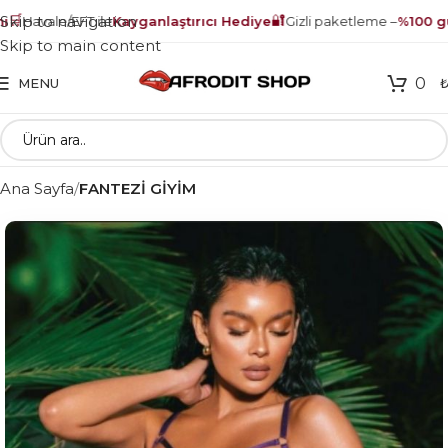
🛒
🔐
Skip to navigation
Havale/EFT ile
Kayganlaştırıcı Hediye
Gizli paketleme –
%100 güv
Skip to main content
0
MENU
Ana Sayfa
FANTEZİ GİYİM