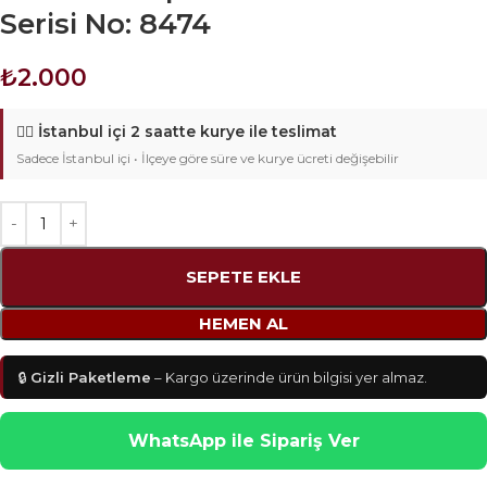
Serisi No: 8474
₺
2.000
🚴‍♂️
İstanbul içi 2 saatte kurye ile teslimat
Sadece İstanbul içi • İlçeye göre süre ve kurye ücreti değişebilir
SEPETE EKLE
HEMEN AL
🔒
Gizli Paketleme
– Kargo üzerinde ürün bilgisi yer almaz.
WhatsApp ile Sipariş Ver