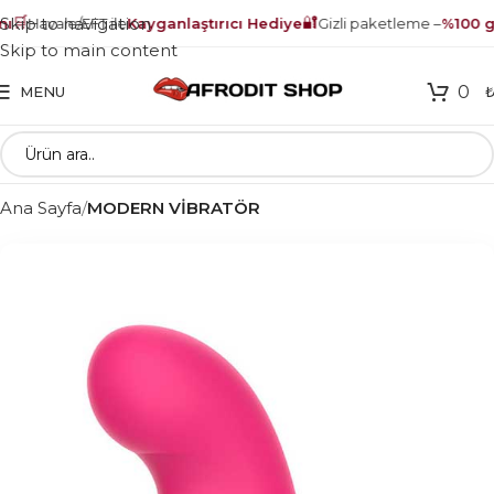
🛒
🔐
Skip to navigation
ı
Havale/EFT ile
Kayganlaştırıcı Hediye
Gizli paketleme –
%100 gü
Skip to main content
0
MENU
Ana Sayfa
MODERN VİBRATÖR