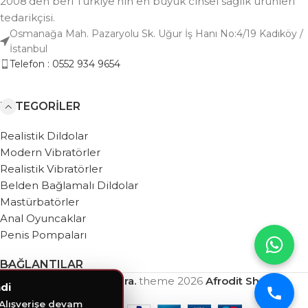
2008'den beri Türkiye'nin en büyük cinsel sağlık ürünleri
tedarikçisi.
Osmanağa Mah. Pazaryolu Sk. Uğur İş Hanı No:4/19 Kadıköy /
İstanbul
Telefon : 0552 934 9654
KATEGORILER
Realistik Dildolar
Modern Vibratörler
Realistik Vibratörler
Belden Bağlamalı Dildolar
Mastürbatörler
Anal Oyuncaklar
Penis Pompaları
BAĞLANTILAR
Based on
WebZera.
theme
2026
Afrodit Shop
.
di
 Alışverişe devam