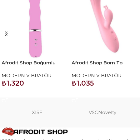
Afrodit Shop Boğumlu
Afrodit Shop Born To
Pembe Vibratör
Feeling Isıtmalı Vibratör
MODERN VİBRATÖR
MODERN VİBRATÖR
₺
1.320
₺
1.035
SEPETE EKLE
SEPETE EKLE
XISE
VSCNovelty