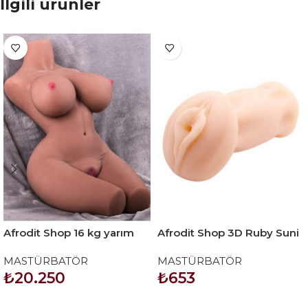
İlgili ürünler
Afrodit Shop 16 kg yarım
Afrodit Shop 3D Ruby Suni
vücut manken
Vajina Masturbatör
MASTÜRBATÖR
MASTÜRBATÖR
₺
20.250
₺
653
SEPETE EKLE
SEPETE EKLE