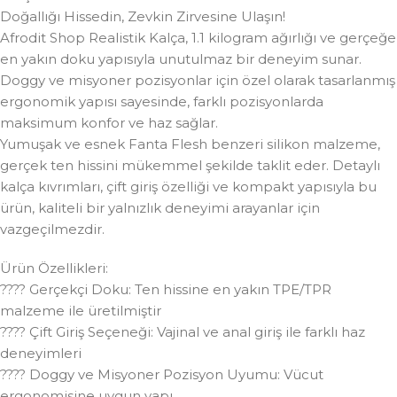
Doğallığı Hissedin, Zevkin Zirvesine Ulaşın!
Afrodit Shop Realistik Kalça, 1.1 kilogram ağırlığı ve gerçeğe
en yakın doku yapısıyla unutulmaz bir deneyim sunar.
Doggy ve misyoner pozisyonlar için özel olarak tasarlanmış
ergonomik yapısı sayesinde, farklı pozisyonlarda
maksimum konfor ve haz sağlar.
Yumuşak ve esnek Fanta Flesh benzeri silikon malzeme,
gerçek ten hissini mükemmel şekilde taklit eder. Detaylı
kalça kıvrımları, çift giriş özelliği ve kompakt yapısıyla bu
ürün, kaliteli bir yalnızlık deneyimi arayanlar için
vazgeçilmezdir.
Ürün Özellikleri:
???? Gerçekçi Doku: Ten hissine en yakın TPE/TPR
malzeme ile üretilmiştir
???? Çift Giriş Seçeneği: Vajinal ve anal giriş ile farklı haz
deneyimleri
???? Doggy ve Misyoner Pozisyon Uyumu: Vücut
ergonomisine uygun yapı