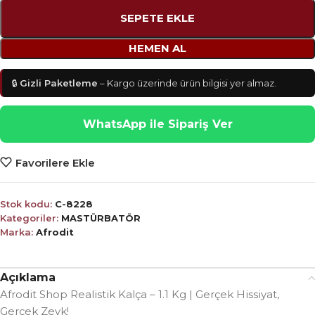
SEPETE EKLE
HEMEN AL
🔒
Gizli Paketleme
– Kargo üzerinde ürün bilgisi yer almaz.
WhatsApp ile Sipariş Ver
Favorilere Ekle
Stok kodu:
C-8228
Kategoriler:
MASTÜRBATÖR
Marka:
Afrodit
Açıklama
Afrodit Shop Realistik Kalça – 1.1 Kg | Gerçek Hissiyat,
Gerçek Zevk!