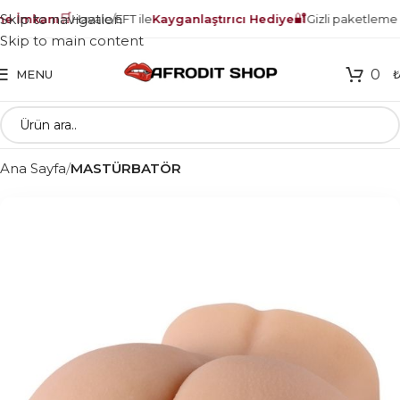
🛒
🔐
Skip to navigation
İmkanı
Havale/EFT ile
Kayganlaştırıcı Hediye
Gizli paketleme –
Skip to main content
0
MENU
Ana Sayfa
MASTÜRBATÖR