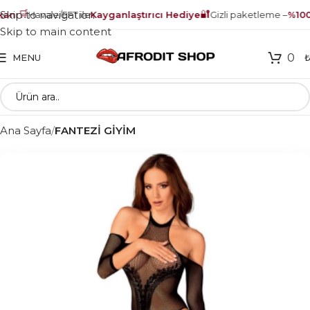
🛒
🔐
Skip to navigation
nı
Havale/EFT ile
Kayganlaştırıcı Hediye
Gizli paketleme –
%100 
Skip to main content
0
MENU
Ana Sayfa
FANTEZİ GİYİM