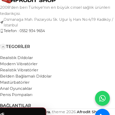
2008'den beri Türkiye'nin en büyük cinsel sağlık ürünleri
tedarikçisi.
Osmanağa Mah. Pazaryolu Sk. Uğur İş Hanı No:4/19 Kadıköy /
İstanbul
Telefon : 0552 934 9654
KATEGORILER
Realistik Dildolar
Modern Vibratörler
Realistik Vibratörler
Belden Bağlamalı Dildolar
Mastürbatörler
Anal Oyuncaklar
Penis Pompaları
BAĞLANTILAR
Based on
WebZera.
theme
2026
Afrodit Shop
.
di