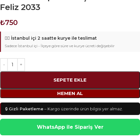
Feliz 2033
₺
750
🚴‍♂️
İstanbul içi 2 saatte kurye ile teslimat
Sadece İstanbul içi • İlçeye göre süre ve kurye ücreti değişebilir
SEPETE EKLE
HEMEN AL
🔒
Gizli Paketleme
– Kargo üzerinde ürün bilgisi yer almaz.
WhatsApp ile Sipariş Ver