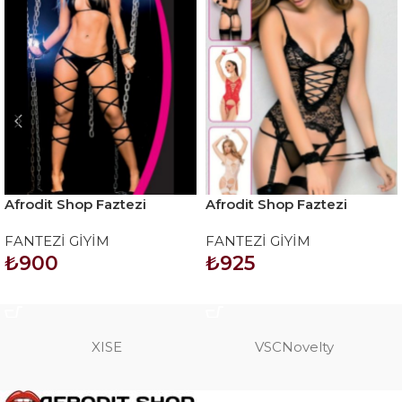
Afrodit Shop Faztezi
Afrodit Shop Faztezi
Kostüm Serisi No: 8061
Kostüm Serisi No: 8139
FANTEZİ GİYİM
FANTEZİ GİYİM
₺
900
₺
925
SEPETE EKLE
SEPETE EKLE
XISE
VSCNovelty