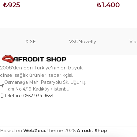
₺
925
₺
1.400
SEPETE EKLE
SEPETE EKLE
XISE
VSCNovelty
Via
2008'den beri Türkiye'nin en büyük
cinsel sağlık ürünleri tedarikçisi.
Osmanağa Mah. Pazaryolu Sk. Uğur İş
Hanı No:4/19 Kadıköy / İstanbul
Telefon : 0552 934 9654
Based on
WebZera.
theme
2026
Afrodit Shop
.