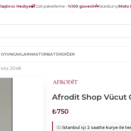
🔐
🛵
aştırıcı Hediye
Gizli paketleme –
%100 güvenli
İstanbul içi
Moto 
 OYUNCAKLAR
MASTÜRBATÖR
DIĞER
Feliz 2048
Afrodit Shop Vücut 
₺
750
🚴‍♂️
İstanbul içi 2 saatte kurye ile te