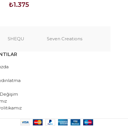
₺
1.375
₺
1.425
SEPETE EKLE
SEPETE EKLE
SHEQU
Seven Creations
NTILAR
ızda
ydınlatma
 Değişim
amız
 Politikamız