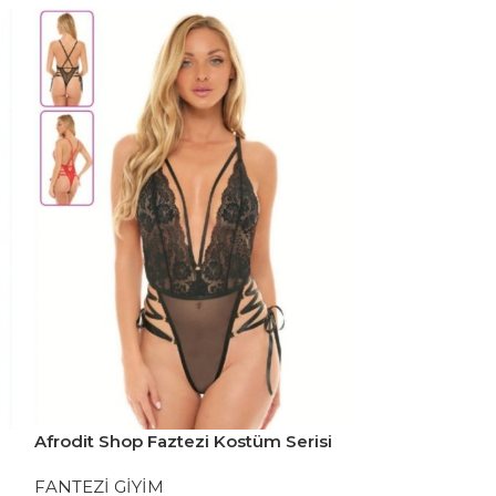
Afrodit Shop Faztezi Kostüm Serisi
Afrodit Shop F
No: 8600
No: 8611
FANTEZİ GİYİM
FANTEZİ GİYİ