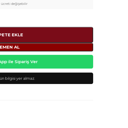
 ücreti değişebilir
PETE EKLE
EMEN AL
p ile Sipariş Ver
n bilgisi yer almaz.