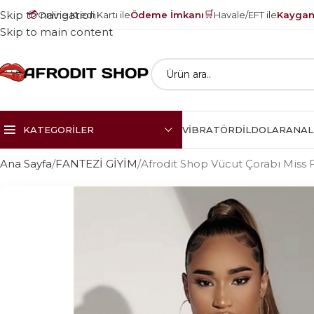
💳
🛒
Skip to navigation
Online Kredi Kartı ile
Ödeme İmkanı
Havale/EFT ile
Kayganl
Skip to main content
KATEGORILER
VIBRATÖR
DILDOLAR
ANAL
Ana Sayfa
FANTEZİ GİYİM
Afrodit Shop Vücut Çorabı Miss 