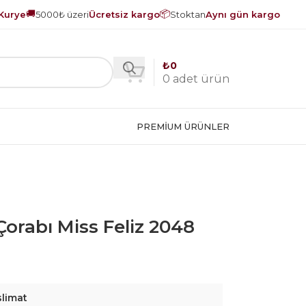
🚚
📦
Kurye
5000₺ üzeri
Ücretsiz kargo
Stoktan
Aynı gün kargo
₺
0
0
adet ürün
PREMIUM ÜRÜNLER
Çorabı Miss Feliz 2048
slimat