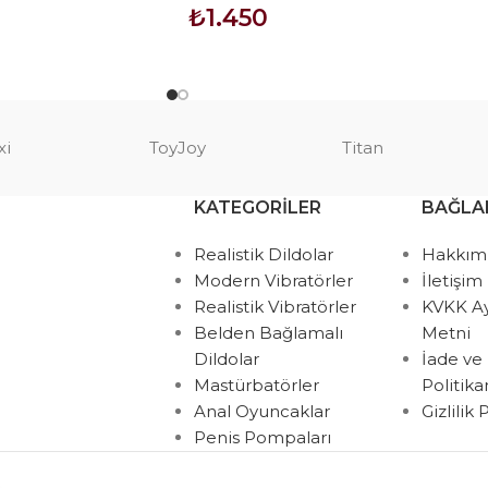
₺
1.450
SEPETE EKLE
xi
ToyJoy
Titan
KATEGORILER
BAĞLA
Realistik Dildolar
Hakkım
Modern Vibratörler
İletişim
Realistik Vibratörler
KVKK A
Belden Bağlamalı
Metni
Dildolar
İade ve
Mastürbatörler
Politik
Anal Oyuncaklar
Gizlilik
Penis Pompaları