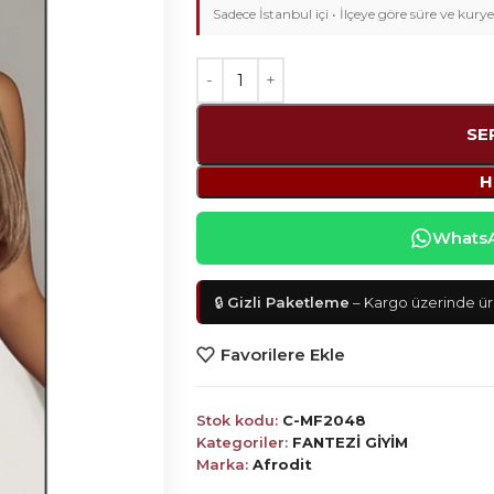
Sadece İstanbul içi • İlçeye göre süre ve kurye
SE
H
WhatsAp
🔒
Gizli Paketleme
– Kargo üzerinde ürü
Favorilere Ekle
Stok kodu:
C-MF2048
Kategoriler:
FANTEZİ GİYİM
Marka:
Afrodit