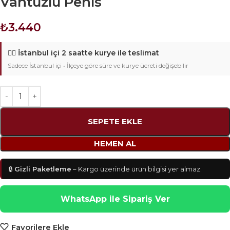
Vantuzlu Penis
₺
3.440
🚴‍♂️
İstanbul içi 2 saatte kurye ile teslimat
Sadece İstanbul içi • İlçeye göre süre ve kurye ücreti değişebilir
SEPETE EKLE
HEMEN AL
🔒
Gizli Paketleme
– Kargo üzerinde ürün bilgisi yer almaz.
WhatsApp ile Sipariş Ver
Favorilere Ekle