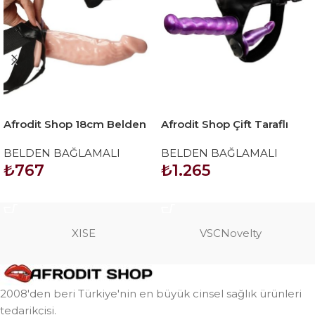
Afrodit Shop 18cm Belden
Afrodit Shop Çift Taraflı
Bağlamalı İçi Boş Straplon
Mor Renk Belden Bağlamalı
BELDEN BAĞLAMALI
BELDEN BAĞLAMALI
Penis
Dildo
₺
767
₺
1.265
SEPETE EKLE
SEPETE EKLE
XISE
VSCNovelty
2008'den beri Türkiye'nin en büyük cinsel sağlık ürünleri
tedarikçisi.