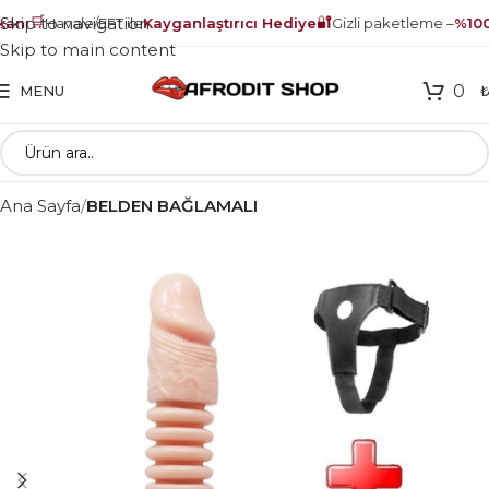
🛒
🔐
Skip to navigation
nı
Havale/EFT ile
Kayganlaştırıcı Hediye
Gizli paketleme –
%100 
Skip to main content
0
MENU
Ana Sayfa
BELDEN BAĞLAMALI