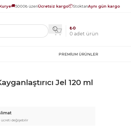
🚚
📦
Kurye
5000₺ üzeri
Ücretsiz kargo
Stoktan
Aynı gün kargo
₺
0
0
adet ürün
PREMIUM ÜRÜNLER
ayganlaştırıcı Jel 120 ml
slimat
 ücreti değişebilir