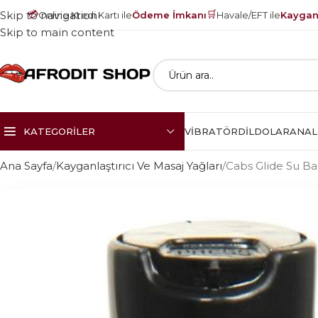
💳
🛒
Skip to navigation
Online Kredi Kartı ile
Ödeme İmkanı
Havale/EFT ile
Kayganl
Skip to main content
KATEGORILER
VIBRATÖR
DILDOLAR
ANAL
Ana Sayfa
Kayganlaştırıcı Ve Masaj Yağları
Cabs Glide Su Baz