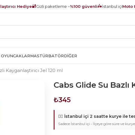
🔐
🛵
aştırıcı Hediye
Gizli paketleme –
%100 güvenli
İstanbul içi
Moto 
 OYUNCAKLAR
MASTÜRBATÖR
DIĞER
lı Kayganlaştırıcı Jel 120 ml
Cabs Glide Su Bazlı K
₺
345
🚴‍♂️
İstanbul içi 2 saatte kurye ile te
Sadece İstanbul içi • İlçeye göre süre ve kurye