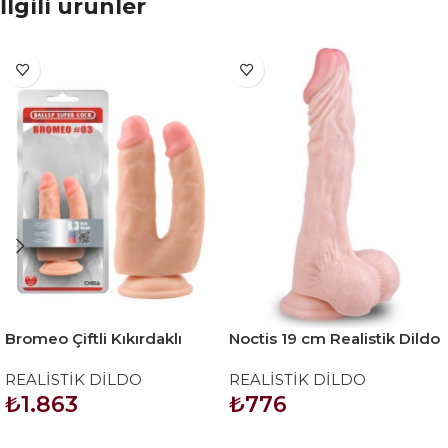
İlgili ürünler
Bromeo Çiftli Kıkırdaklı
Noctis 19 cm Realistik Dildo
Gerçekçi Dildo
No:42
REALİSTİK DİLDO
REALİSTİK DİLDO
₺
1.863
₺
776
SEPETE EKLE
SEPETE EKLE