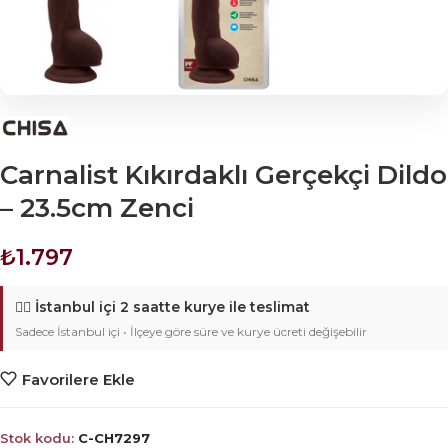
Carnalist Kıkırdaklı Gerçekçi Dildo
– 23.5cm Zenci
₺
1.797
🚴‍♂️
İstanbul içi 2 saatte kurye ile teslimat
Sadece İstanbul içi • İlçeye göre süre ve kurye ücreti değişebilir
Favorilere Ekle
Stok kodu:
C-CH7297