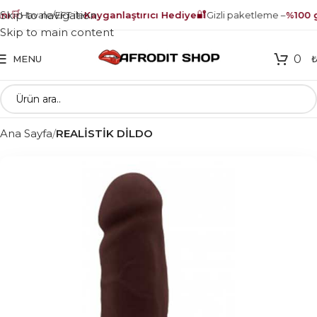
🛒
🔐
Skip to navigation
ı
Havale/EFT ile
Kayganlaştırıcı Hediye
Gizli paketleme –
%100 g
Skip to main content
0
MENU
Ana Sayfa
REALİSTİK DİLDO