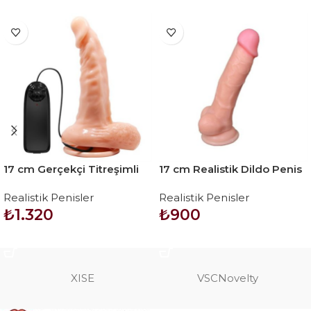
17 cm Gerçekçi Titreşimli
17 cm Realistik Dildo Penis
Dildo Vibratör Penis
– Adonis
Realistik Penisler
Realistik Penisler
₺
1.320
₺
900
SEPETE EKLE
SEPETE EKLE
XISE
VSCNovelty