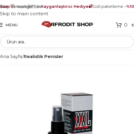
🛒
🔐
Skip to navigation
anı
Havale/EFT ile
Kayganlaştırıcı Hediye
Gizli paketleme –
%100
Skip to main content
0
MENU
Ana Sayfa
Realistik Penisler