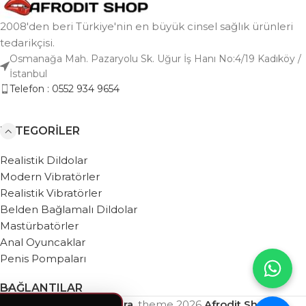
2008'den beri Türkiye'nin en büyük cinsel sağlık ürünleri
tedarikçisi.
Osmanağa Mah. Pazaryolu Sk. Uğur İş Hanı No:4/19 Kadıköy /
İstanbul
Telefon : 0552 934 9654
KATEGORILER
Realistik Dildolar
Modern Vibratörler
Realistik Vibratörler
Belden Bağlamalı Dildolar
Mastürbatörler
Anal Oyuncaklar
Penis Pompaları
BAĞLANTILAR
Based on
WebZera.
theme
2026
Afrodit Shop
.