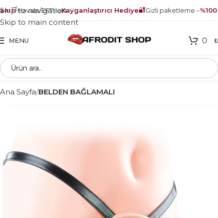
🛒
🔐
Skip to navigation
nı
Havale/EFT ile
Kayganlaştırıcı Hediye
Gizli paketleme –
%100 g
Skip to main content
0
MENU
Ana Sayfa
BELDEN BAĞLAMALI