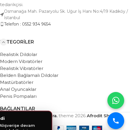
tedarikçisi.
Osmanağa Mah. Pazaryolu Sk. Uğur İş Hanı No:4/19 Kadıköy /
İstanbul
Telefon : 0552 934 9654
KATEGORILER
Realistik Dildolar
Modern Vibratörler
Realistik Vibratörler
Belden Bağlamalı Dildolar
Mastürbatörler
Anal Oyuncaklar
Penis Pompaları
BAĞLANTILAR
Based on
WebZera.
theme
2026
Afrodit Shop
.
di
 Alışverişe devam