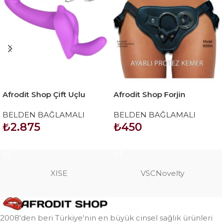
Afrodit Shop Çift Uçlu
Afrodit Shop Forjin
Ayarlanabilir Strapon
Ayarlanabilir 3 Halkalı
BELDEN BAĞLAMALI
BELDEN BAĞLAMALI
Belden Bağlama Kemeri
₺
2.875
₺
450
Siyah
SEPETE EKLE
SEPETE EKLE
XISE
VSCNovelty
2008'den beri Türkiye'nin en büyük cinsel sağlık ürünleri