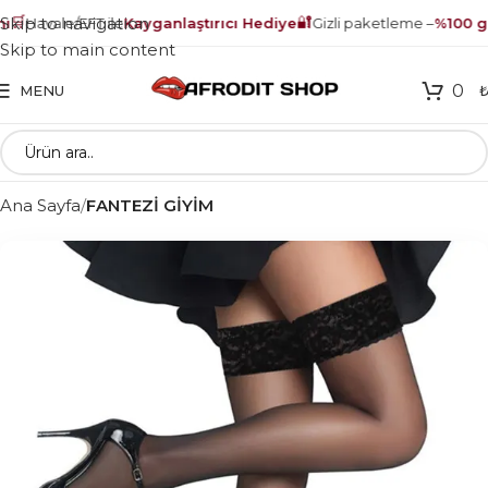
🛒
🔐
Skip to navigation
Havale/EFT ile
Kayganlaştırıcı Hediye
Gizli paketleme –
%100 gü
Skip to main content
0
MENU
Ana Sayfa
FANTEZİ GİYİM