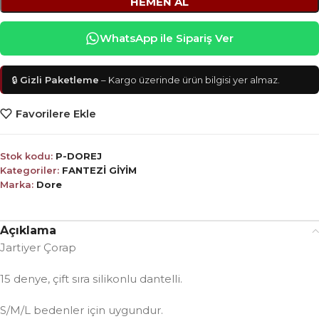
HEMEN AL
WhatsApp ile Sipariş Ver
🔒
Gizli Paketleme
– Kargo üzerinde ürün bilgisi yer almaz.
Favorilere Ekle
Stok kodu:
P-DOREJ
Kategoriler:
FANTEZİ GİYİM
Marka:
Dore
Açıklama
Jartiyer Çorap
15 denye, çift sıra silikonlu dantelli.
S/M/L bedenler için uygundur.