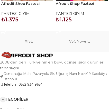
Afrodit Shop Faztezi
Afrodit Shop Faztezi
Kostüm Serisi No: 8055
Kostüm Serisi No: 8063
FANTEZİ GİYİM
FANTEZİ GİYİM
₺
1.375
₺
1.125
SEPETE EKLE
SEPETE EKLE
XISE
VSCNovelty
2008'den beri Türkiye'nin en büyük cinsel sağlık ürünleri
tedarikçisi.
Osmanağa Mah. Pazaryolu Sk. Uğur İş Hanı No:4/19 Kadıköy /
İstanbul
Telefon : 0552 934 9654
KATEGORILER