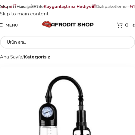
🛒
🔐
Skip to navigation
kanı
Havale/EFT ile
Kayganlaştırıcı Hediye
Gizli paketleme –
%10
Skip to main content
0
MENU
Ana Sayfa
Kategorisiz