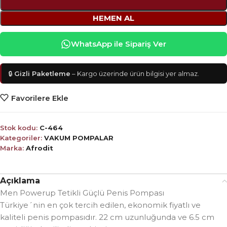
HEMEN AL
WhatsApp ile Sipariş Ver
🔒
Gizli Paketleme
– Kargo üzerinde ürün bilgisi yer almaz.
Favorilere Ekle
Stok kodu:
C-464
Kategoriler:
VAKUM POMPALAR
Marka:
Afrodit
Açıklama
Men Powerup Tetikli Güçlü Penis Pompası
Türkiye´nin en çok tercih edilen, ekonomik fiyatlı ve
kaliteli penis pompasıdır. 22 cm uzunluğunda ve 6.5 cm