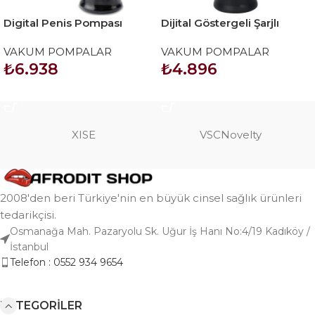
Digital Penis Pompası
Dijital Göstergeli Şarjlı
Otomatik Penis Pompası
VAKUM POMPALAR
VAKUM POMPALAR
₺
6.938
₺
4.896
SEPETE EKLE
SEPETE EKLE
XISE
VSCNovelty
2008'den beri Türkiye'nin en büyük cinsel sağlık ürünleri
tedarikçisi.
Osmanağa Mah. Pazaryolu Sk. Uğur İş Hanı No:4/19 Kadıköy /
İstanbul
Telefon : 0552 934 9654
KATEGORILER