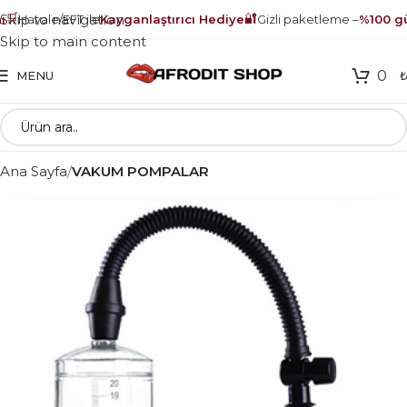
🛒
🔐
Skip to navigation
Havale/EFT ile
Kayganlaştırıcı Hediye
Gizli paketleme –
%100 güv
Skip to main content
0
MENU
Ana Sayfa
VAKUM POMPALAR