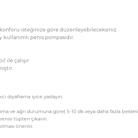
 konforu isteğinize göre düzenleyebileceksiniz.
ay kullanımlı penis pompasıdır.
l ile çalışır
miştir.
ici diyaframa iyice yaslayın.
ma ve ağrı durumuna göre) 5-10 dk veya daha fazla bekleteb
penisi tüpten çıkarın.
ması önerilir.