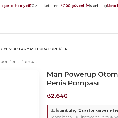
🔐
🛵
aştırıcı Hediye
Gizli paketleme –
%100 güvenli
İstanbul içi
Moto 
 OYUNCAKLAR
MASTÜRBATÖR
DIĞER
per Penis Pompası
Man Powerup Otoma
Penis Pompası
₺
2.640
🚴‍♂️
İstanbul içi 2 saatte kurye ile te
Sadece İstanbul içi • İlçeye göre süre ve kurye