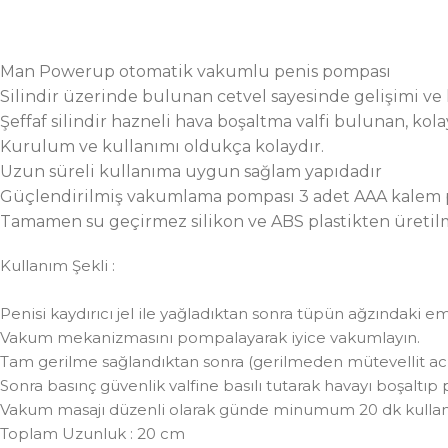
Man Powerup otomatik vakumlu penis pompası
Silindir üzerinde bulunan cetvel sayesinde gelişimi ve
Şeffaf silindir hazneli hava boşaltma valfi bulunan, kol
Kurulum ve kullanımı oldukça kolaydır.
Uzun süreli kullanıma uygun sağlam yapıdadır
Güçlendirilmiş vakumlama pompası 3 adet AAA kalem pi
Tamamen su geçirmez silikon ve ABS plastikten üretil
Kullanım Şekli :
Penisi kaydırıcı jel ile yağladıktan sonra tüpün ağzındaki em
Vakum mekanizmasını pompalayarak iyice vakumlayın.
Tam gerilme sağlandıktan sonra (gerilmeden mütevellit acı
Sonra basınç güvenlik valfine basılı tutarak havayı boşaltıp 
Vakum masajı düzenli olarak günde minumum 20 dk kullanıl
Toplam Uzunluk : 20 cm