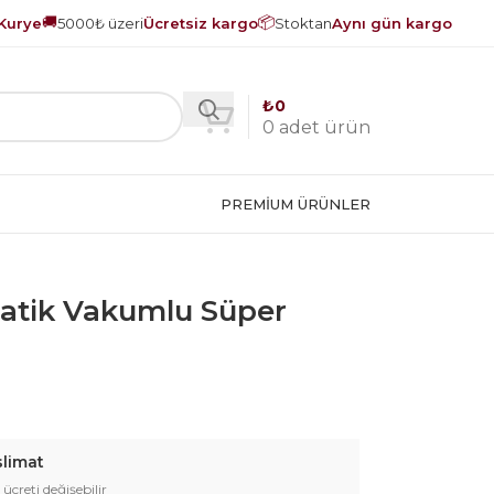
🚚
📦
Kurye
5000₺ üzeri
Ücretsiz kargo
Stoktan
Aynı gün kargo
₺
0
0
adet ürün
PREMIUM ÜRÜNLER
tik Vakumlu Süper
slimat
 ücreti değişebilir