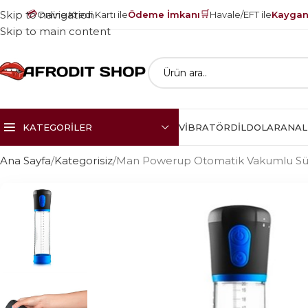
💳
🛒
Skip to navigation
Online Kredi Kartı ile
Ödeme İmkanı
Havale/EFT ile
Kayganl
Skip to main content
KATEGORILER
VIBRATÖR
DILDOLAR
ANAL
Ana Sayfa
Kategorisiz
Man Powerup Otomatik Vakumlu Sü