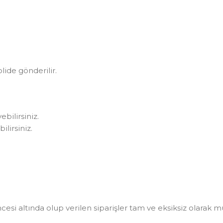
olide gönderilir.
bilirsiniz.
lirsiniz.
i altında olup verilen siparişler tam ve eksiksiz olarak müşt