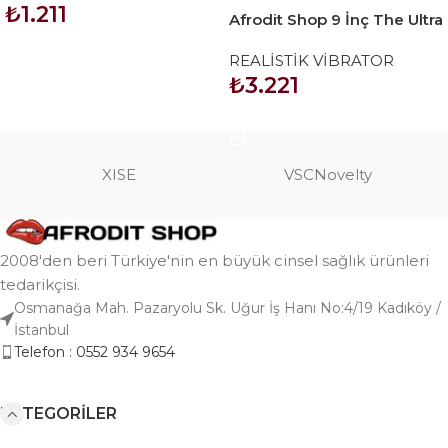
₺
1.211
Afrodit Shop 9 İnç The Ultra
Soft Dude Vibrating
SEPETE EKLE
REALİSTİK VİBRATOR
Realistik Vibratör
₺
3.221
SEPETE EKLE
XISE
VSCNovelty
2008'den beri Türkiye'nin en büyük cinsel sağlık ürünleri
tedarikçisi.
Osmanağa Mah. Pazaryolu Sk. Uğur İş Hanı No:4/19 Kadıköy /
İstanbul
Telefon : 0552 934 9654
KATEGORILER