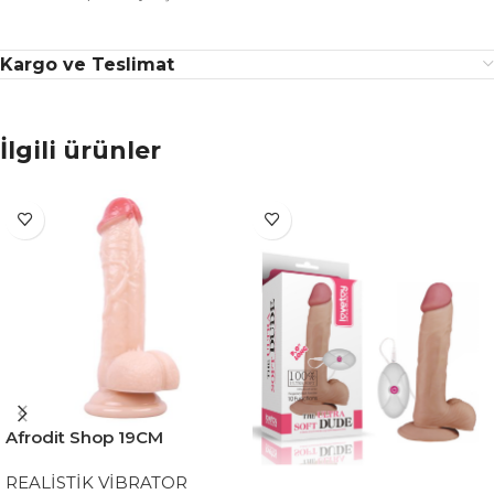
Kargo ve Teslimat
İlgili ürünler
Afrodit Shop 19CM
Gerçekçi Ten Rengi Dildo
REALİSTİK VİBRATOR
Penis