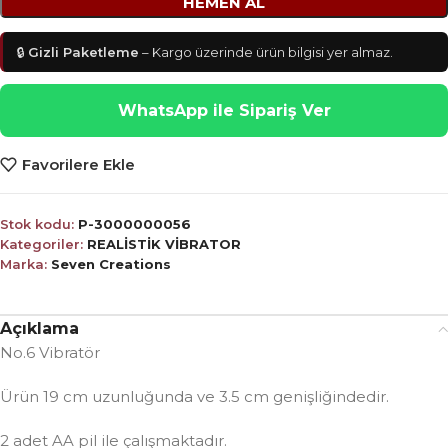
HEMEN AL
🔒
Gizli Paketleme
– Kargo üzerinde ürün bilgisi yer almaz.
WhatsApp ile Sipariş Ver
Favorilere Ekle
Stok kodu:
P-3000000056
Kategoriler:
REALİSTİK VİBRATOR
Marka:
Seven Creations
Açıklama
No.6 Vibratör
Ürün 19 cm uzunluğunda ve 3.5 cm genişliğindedir.
2 adet AA pil ile çalışmaktadır.