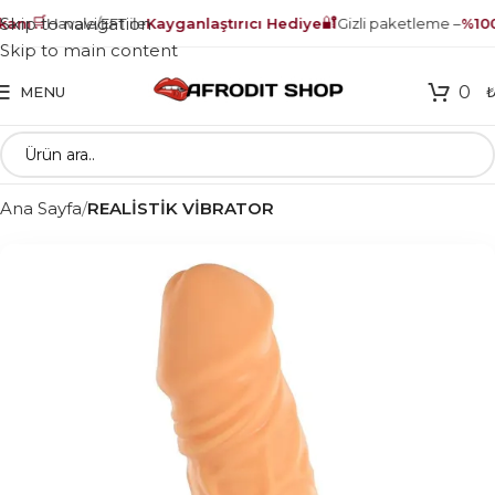
🛒
🔐
Skip to navigation
anı
Havale/EFT ile
Kayganlaştırıcı Hediye
Gizli paketleme –
%100 
Skip to main content
0
MENU
Ana Sayfa
REALİSTİK VİBRATOR