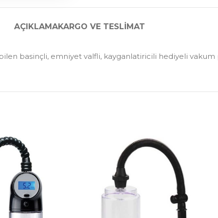
AÇIKLAMA
KARGO VE TESLIMAT
ilabilen basinçli, emniyet valfli, kayganlatiricili hediyeli vak