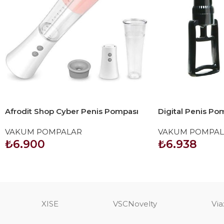
Afrodit Shop Cyber Penis Pompası
Digital Penis Po
ve Elektrikli Vajina Mastürbatörü
VAKUM POMPALAR
VAKUM POMPAL
₺
6.900
₺
6.938
SEPETE EKLE
SEPETE EKLE
XISE
VSCNovelty
Via