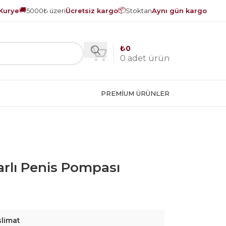
🚚
📦
Kurye
5000₺ üzeri
Ücretsiz kargo
Stoktan
Aynı gün kargo
₺
0
0
adet ürün
PREMIUM ÜRÜNLER
rlı Penis Pompası
slimat