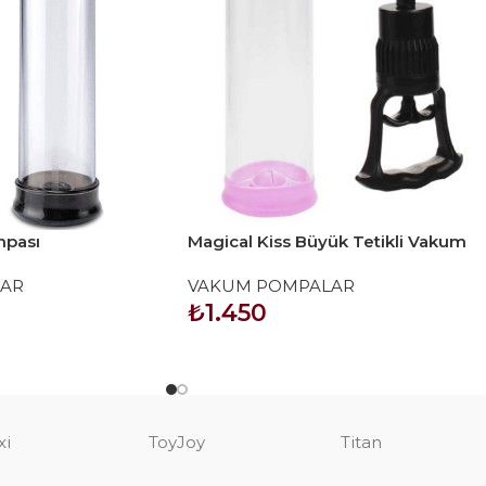
mpası
Magical Kiss Büyük Tetikli Vakum
Pompa
AR
VAKUM POMPALAR
₺
1.450
SEPETE EKLE
xi
ToyJoy
Titan