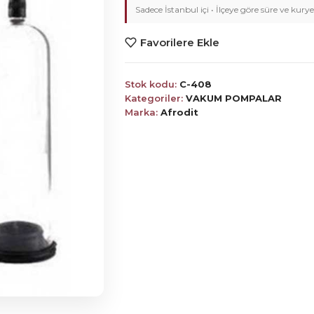
Sadece İstanbul içi • İlçeye göre süre ve kurye
Favorilere Ekle
Stok kodu:
C-408
Kategoriler:
VAKUM POMPALAR
Marka:
Afrodit