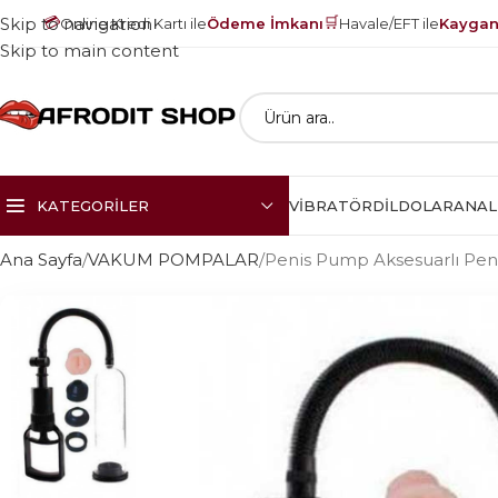
💳
🛒
Skip to navigation
Online Kredi Kartı ile
Ödeme İmkanı
Havale/EFT ile
Kayganl
Skip to main content
KATEGORILER
VIBRATÖR
DILDOLAR
ANAL
Ana Sayfa
VAKUM POMPALAR
Penis Pump Aksesuarlı Pen