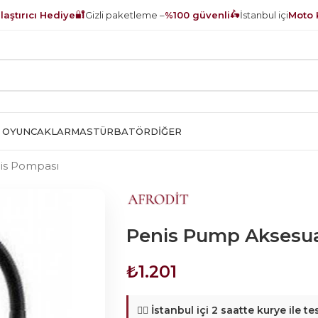
🔐
🛵
aştırıcı Hediye
Gizli paketleme –
%100 güvenli
İstanbul içi
Moto 
 OYUNCAKLAR
MASTÜRBATÖR
DIĞER
is Pompası
Penis Pump Aksesua
₺
1.201
🚴‍♂️
İstanbul içi 2 saatte kurye ile te