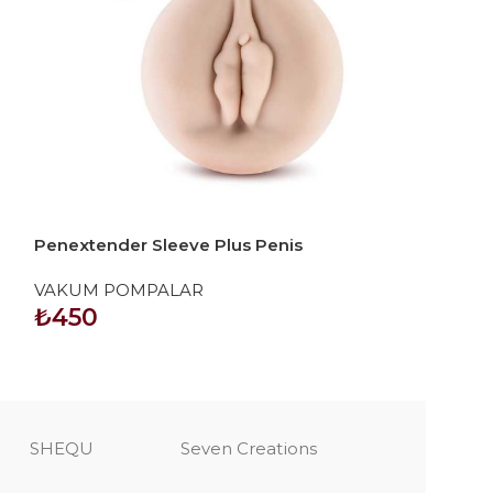
Penextender Sleeve Plus Penis
ProExtender
Pompası Vajina Başlık
VAKUM POMPALAR
VAKUM POMP
₺
450
₺
2.142
SEPETE EKLE
SEPETE EKLE
SHEQU
Seven Creations