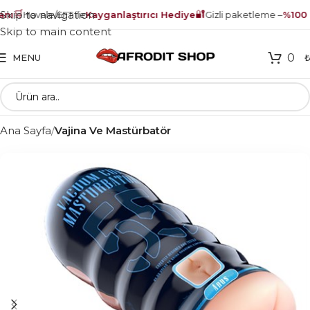
🛒
🔐
Skip to navigation
ı
Havale/EFT ile
Kayganlaştırıcı Hediye
Gizli paketleme –
%100 g
Skip to main content
0
MENU
Ana Sayfa
Vajina Ve Mastürbatör