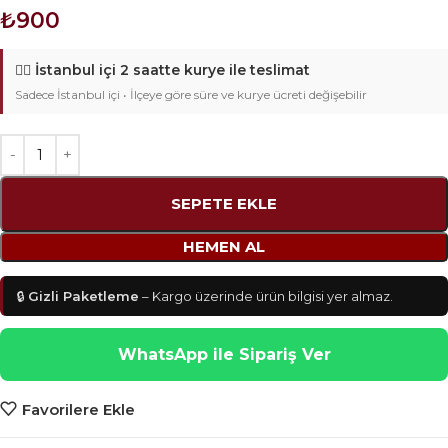
₺
900
🚴‍♂️
İstanbul içi 2 saatte kurye ile teslimat
Sadece İstanbul içi • İlçeye göre süre ve kurye ücreti değişebilir
SEPETE EKLE
HEMEN AL
🔒
Gizli Paketleme
– Kargo üzerinde ürün bilgisi yer almaz.
WhatsApp ile Sipariş Ver
Favorilere Ekle