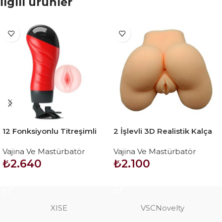
İlgili ürünler
12 Fonksiyonlu Titreşimli
2 İşlevli 3D Realistik Kalça
Realistik Suni Vajina
Suni Vajina Anüs – Small
Vajina Ve Mastürbatör
Vajina Ve Mastürbatör
Mastürbatör
Red Plum
₺
2.640
₺
2.100
SEPETE EKLE
SEPETE EKLE
XISE
VSCNovelty