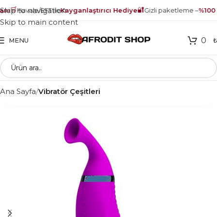
🛒
🔐
Skip to navigation
ı
Havale/EFT ile
Kayganlaştırıcı Hediye
Gizli paketleme –
%100 g
Skip to main content
0
MENU
Ana Sayfa
Vibratör Çeşitleri