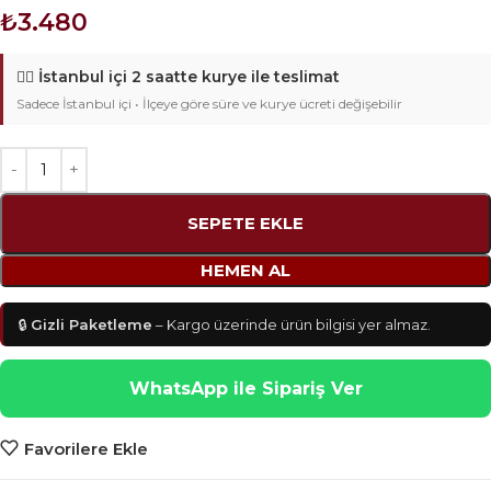
₺
3.480
🚴‍♂️
İstanbul içi 2 saatte kurye ile teslimat
Sadece İstanbul içi • İlçeye göre süre ve kurye ücreti değişebilir
SEPETE EKLE
HEMEN AL
🔒
Gizli Paketleme
– Kargo üzerinde ürün bilgisi yer almaz.
WhatsApp ile Sipariş Ver
Favorilere Ekle