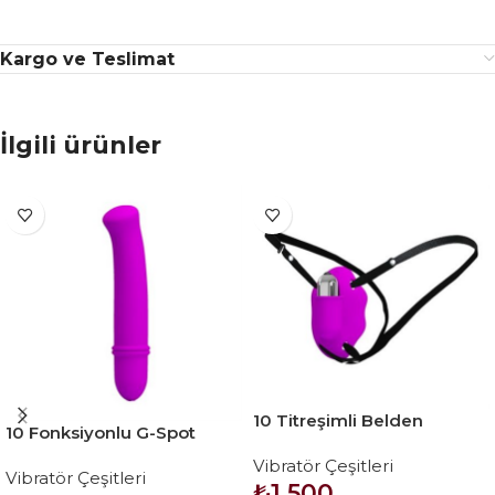
Kargo ve Teslimat
İlgili ürünler
10 Titreşimli Belden
10 Fonksiyonlu G-Spot
Bağlamalı Çamaşır İçi
Uyarıcılı Teknolojik Dildo
Vibratör Çeşitleri
Vajinal Vibratör
Vibratör Çeşitleri
Vibratör – Antony
₺
1.500