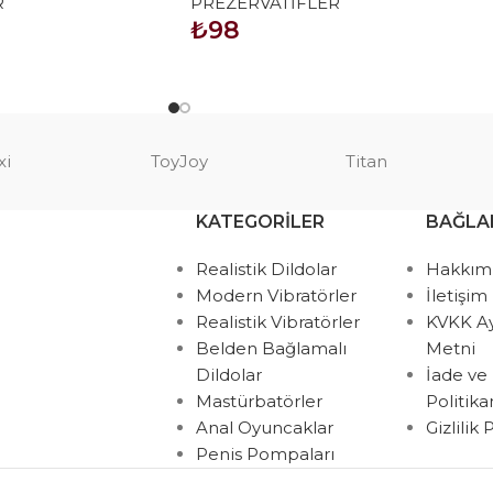
R
PREZERVATİFLER
₺
98
SEPETE EKLE
xi
ToyJoy
Titan
KATEGORILER
BAĞLA
Realistik Dildolar
Hakkım
Modern Vibratörler
İletişim
Realistik Vibratörler
KVKK A
Belden Bağlamalı
Metni
Dildolar
İade ve
Mastürbatörler
Politik
Anal Oyuncaklar
Gizlilik
Penis Pompaları