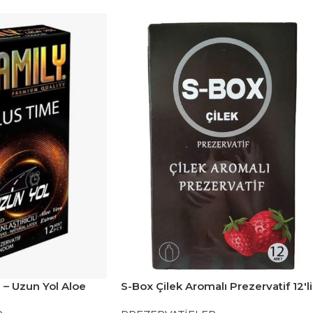
 – Uzun Yol Aloe
S-Box Çilek Aromalı Prezervatif 12'li
f