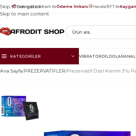
💳
🛒
Skip to navigation
Online Kredi Kartı ile
Ödeme İmkanı
Havale/EFT ile
Kayganl
Skip to main content
KATEGORILER
VIBRATÖR
DILDOLAR
ANAL
Ana Sayfa
PREZERVATİFLER
Prezervatif Özel Kremli 3’lü P