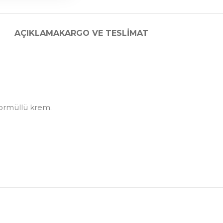
AÇIKLAMA
KARGO VE TESLIMAT
 formüllü krem.