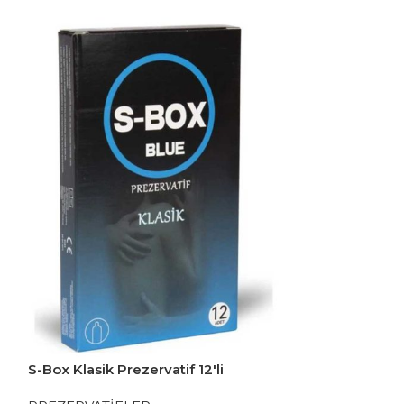
S-Box Klasik Prezervatif 12'li
S-Box Özel Kay
Prezervatif 12'l