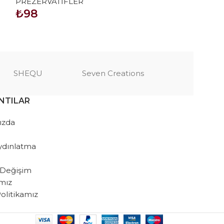
PREZERVATİFLER
PREZERVATİF
₺
98
₺
98
SEPETE EKLE
SEPETE EKLE
SHEQU
Seven Creations
NTILAR
ızda
ydınlatma
 Değişim
amız
 Politikamız