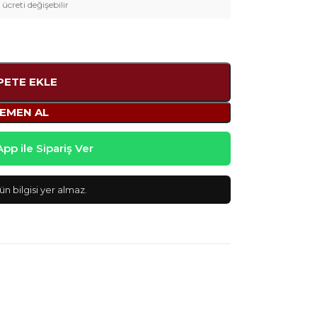
 ücreti değişebilir
PETE EKLE
EMEN AL
p ile Sipariş Ver
n bilgisi yer almaz.