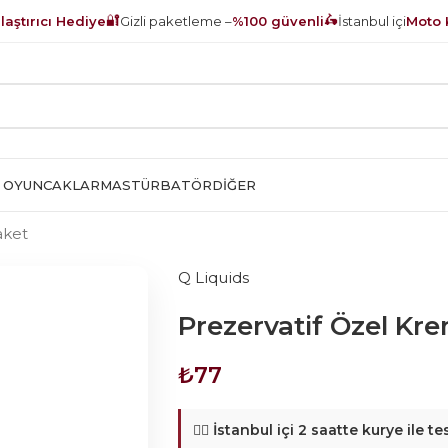
🔐
🛵
aştırıcı Hediye
Gizli paketleme –
%100 güvenli
İstanbul içi
Moto 
 OYUNCAKLAR
MASTÜRBATÖR
DIĞER
aket
Q Liquids
Prezervatif Özel Kre
₺
77
🚴‍♂️
İstanbul içi 2 saatte kurye ile te