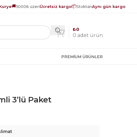
🚚
📦
Kurye
5000₺ üzeri
Ücretsiz kargo
Stoktan
Aynı gün kargo
₺
0
0
adet ürün
PREMIUM ÜRÜNLER
mli 3’lü Paket
slimat