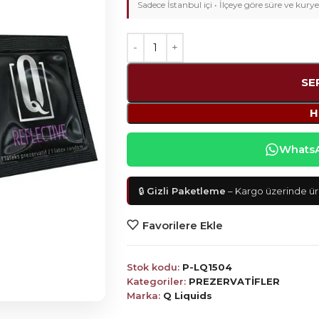
Sadece İstanbul içi • İlçeye göre süre ve kurye
SE
H
WhatsAp
🔒
Gizli Paketleme
– Kargo üzerinde ürü
Favorilere Ekle
Stok kodu:
P-LQ1504
Kategoriler:
PREZERVATİFLER
Marka:
Q Liquids