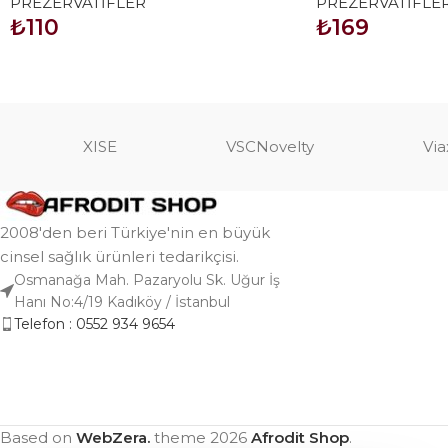
PREZERVATİFLER
PREZERVATİFLE
₺
110
₺
169
SEPETE EKLE
SEPETE EKLE
XISE
VSCNovelty
Via
2008'den beri Türkiye'nin en büyük
cinsel sağlık ürünleri tedarikçisi.
Osmanağa Mah. Pazaryolu Sk. Uğur İş
Hanı No:4/19 Kadıköy / İstanbul
Telefon : 0552 934 9654
Based on
WebZera.
theme
2026
Afrodit Shop
.