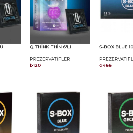
LÜ
Q THİNK THİN 6'LI
S-BOX BLUE 1
EKSTRA İNCE
PREZVATİF
R
PREZERVATİFLER
PREZERVATİF
PREZERVATİF
₺
120
₺
488
SEPETE EKLE
SEPETE EKLE