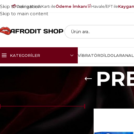
💳
🛒
Skip to navigation
Online Kredi Kartı ile
Ödeme İmkanı
Havale/EFT ile
Kayganl
Skip to main content
KATEGORILER
VIBRATÖR
DILDOLAR
ANAL
PR
Ana Sayfa
PREZE
Fiyat:
₺60
—
₺490
FILTRELE