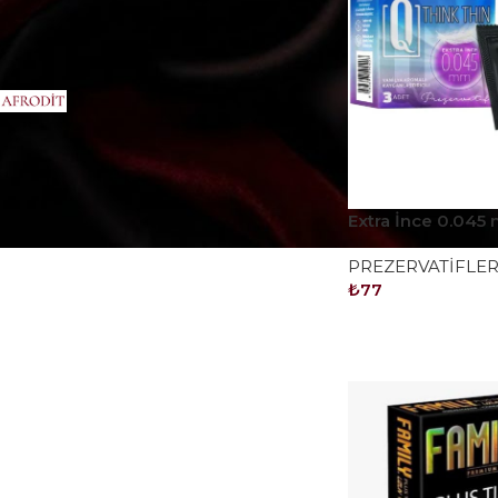
Afrodit
15
FAMILY PREZERVATİF
3
Q Liquids
3
Extra İnce 0.045
Prezervatif 3’lü 
PREZERVATİFLE
₺
77
SEPETE EKLE