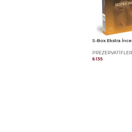
S-Box Ekstra İnce
Prezervatif 12'li
PREZERVATİFLE
₺
135
SEPETE EKLE