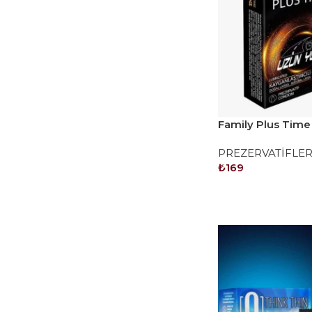
Family Plus Time
Yol Aloe Vera’lı P
PREZERVATİFLE
₺
169
SEPETE EKLE