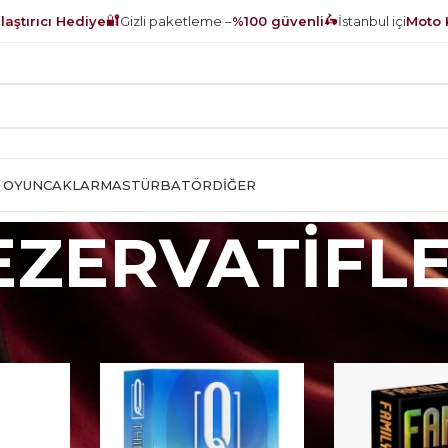
🔐
🛵
aştırıcı Hediye
Gizli paketleme –
%100 güvenli
İstanbul içi
Moto 
 OYUNCAKLAR
MASTÜRBATÖR
DIĞER
EZERVATİFL
RVATİFLER
Sayfa 2
Show
9
12