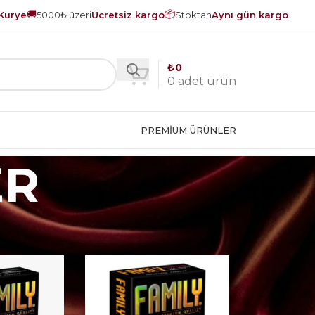
🚚
📦
Kurye
5000₺ üzeri
Ücretsiz kargo
Stoktan
Aynı gün kargo
₺
0
0
adet ürün
PREMIUM ÜRÜNLER
ER
18
24