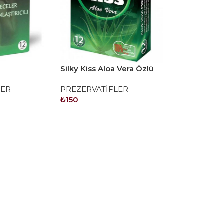
Silky Kiss Aloa Vera Özlü
lı
Prezervatif
LER
PREZERVATİFLER
i
₺
150
SEPETE EKLE