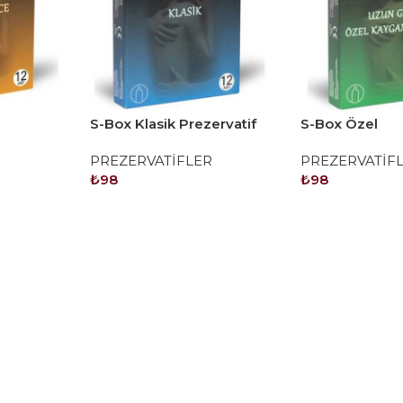
S-Box Klasik Prezervatif
S-Box Özel
12'li
Kayganlaştırıcı
R
PREZERVATİFLER
PREZERVATİF
Prezervatif 12'l
₺
98
₺
98
SEPETE EKLE
SEPETE EKLE