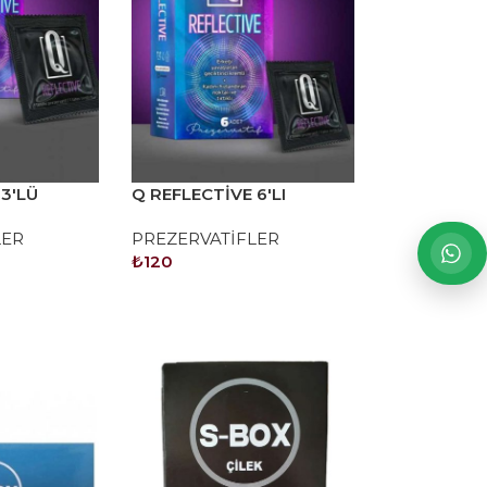
 3'LÜ
Q REFLECTİVE 6'LI
LI
PREZERVATİF
LER
PREZERVATİFLER
₺
120
SEPETE EKLE