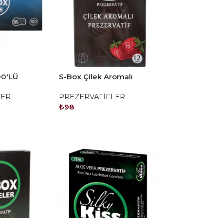
00'LÜ
S-Box Çilek Aromalı
Prezervatif 12'li
LER
PREZERVATİFLER
₺
98
SEPETE EKLE