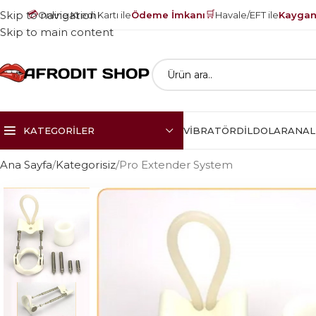
💳
🛒
Skip to navigation
Online Kredi Kartı ile
Ödeme İmkanı
Havale/EFT ile
Kayganl
Skip to main content
KATEGORILER
VIBRATÖR
DILDOLAR
ANAL
Ana Sayfa
Kategorisiz
Pro Extender System