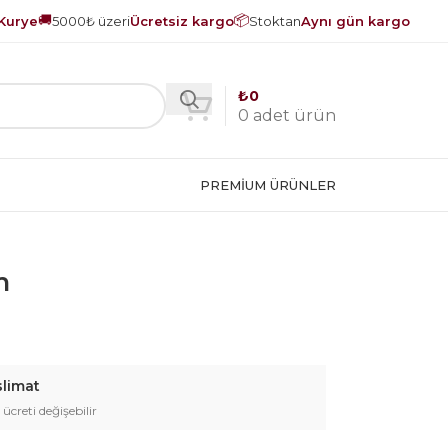
🚚
📦
Kurye
5000₺ üzeri
Ücretsiz kargo
Stoktan
Aynı gün kargo
₺
0
0
adet ürün
PREMIUM ÜRÜNLER
m
slimat
 ücreti değişebilir