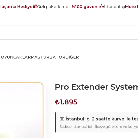
🔐
🛵
aştırıcı Hediye
Gizli paketleme –
%100 güvenli
İstanbul içi
Moto 
 OYUNCAKLAR
MASTÜRBATÖR
DIĞER
Pro Extender Syste
₺
1.895
🚴‍♂️
İstanbul içi 2 saatte kurye ile te
Sadece İstanbul içi • İlçeye göre süre ve kurye