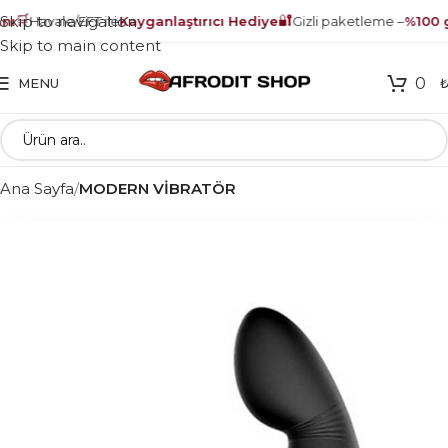
🛒
🔐
Skip to navigation
nı
Havale/EFT ile
Kayganlaştırıcı Hediye
Gizli paketleme –
%100 g
Skip to main content
0
MENU
Ana Sayfa
MODERN VİBRATÖR