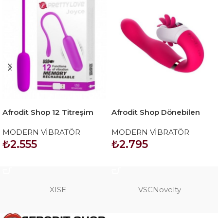
Afrodit Shop 12 Titreşim
Afrodit Shop Dönebilen
Modlu Modern Vibratör
Vajinal Oral 12 Fonksiyon
MODERN VİBRATÖR
MODERN VİBRATÖR
Vibratör
₺
2.555
₺
2.795
SEPETE EKLE
SEPETE EKLE
XISE
VSCNovelty