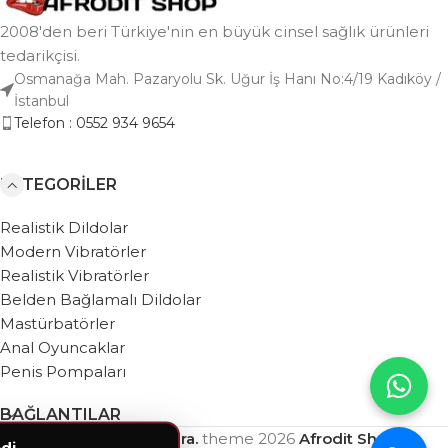
2008'den beri Türkiye'nin en büyük cinsel sağlık ürünleri
tedarikçisi.
Osmanağa Mah. Pazaryolu Sk. Uğur İş Hanı No:4/19 Kadıköy /
İstanbul
Telefon : 0552 934 9654
KATEGORILER
Realistik Dildolar
Modern Vibratörler
Realistik Vibratörler
Belden Bağlamalı Dildolar
Mastürbatörler
Anal Oyuncaklar
Penis Pompaları
BAĞLANTILAR
Based on
WebZera.
theme
2026
Afrodit Shop
.
di