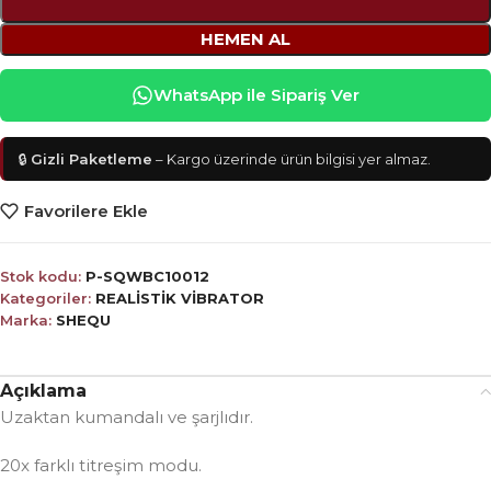
HEMEN AL
WhatsApp ile Sipariş Ver
🔒
Gizli Paketleme
– Kargo üzerinde ürün bilgisi yer almaz.
Favorilere Ekle
Stok kodu:
P-SQWBC10012
Kategoriler:
REALİSTİK VİBRATOR
Marka:
SHEQU
Açıklama
Uzaktan kumandalı ve şarjlıdır.
20x farklı titreşim modu.