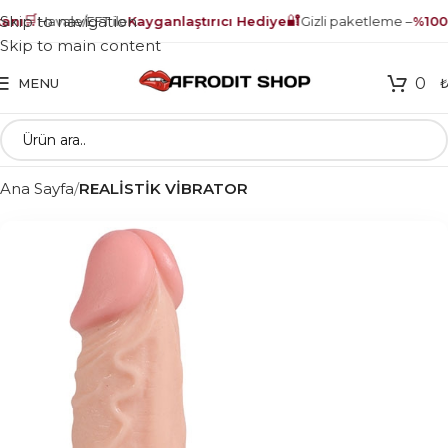
🛒
🔐
Skip to navigation
nı
Havale/EFT ile
Kayganlaştırıcı Hediye
Gizli paketleme –
%100 g
Skip to main content
0
MENU
Ana Sayfa
REALİSTİK VİBRATOR