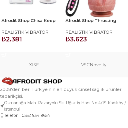
Afrodit Shop Chisa Keep
Afrodit Shop Thrusting
Love Flexible Bomber 9.9
Huge Thick Dildo Vibratör
REALİSTİK VİBRATOR
REALİSTİK VİBRATOR
inç 25 Cm Vantuzlu Vibratör
21 Cm
₺
2.381
₺
3.623
SEPETE EKLE
SEPETE EKLE
XISE
VSCNovelty
2008'den beri Türkiye'nin en büyük cinsel sağlık ürünleri
tedarikçisi.
Osmanağa Mah. Pazaryolu Sk. Uğur İş Hanı No:4/19 Kadıköy /
İstanbul
Telefon : 0552 934 9654