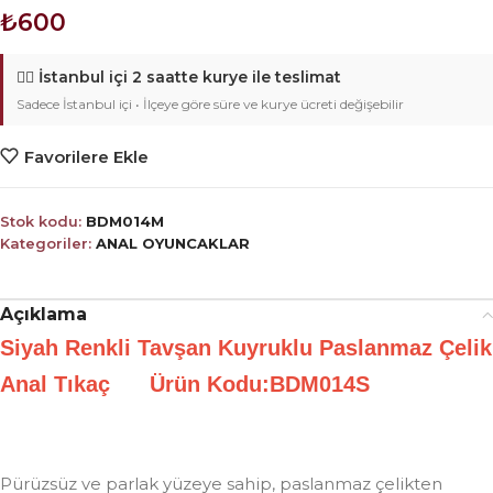
₺
600
🚴‍♂️
İstanbul içi 2 saatte kurye ile teslimat
Sadece İstanbul içi • İlçeye göre süre ve kurye ücreti değişebilir
Favorilere Ekle
Stok kodu:
BDM014M
Kategoriler:
ANAL OYUNCAKLAR
Açıklama
Siyah Renkli Tavşan Kuyruklu Paslanmaz Çelik
Anal Tıkaç Ürün Kodu:BDM014S
Pürüzsüz ve parlak yüzeye sahip, paslanmaz çelikten