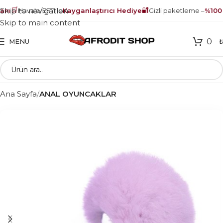
🛒
🔐
Skip to navigation
nı
Havale/EFT ile
Kayganlaştırıcı Hediye
Gizli paketleme –
%100 g
Skip to main content
0
MENU
Ana Sayfa
ANAL OYUNCAKLAR