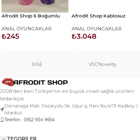
Afrodit Shop 6 Boğumlu
Afrodit Shop Kablosuz
17,5 cm vantuzlu silikon
Uzaktan Kumandalı
ANAL OYUNCAKLAR
ANAL OYUNCAKLAR
anal plug
Titreşimli Anal Plug
₺
245
₺
3.048
SEPETE EKLE
SEPETE EKLE
XISE
VSCNovelty
2008'den beri Türkiye'nin en büyük cinsel sağlık ürünleri
tedarikçisi.
Osmanağa Mah. Pazaryolu Sk. Uğur İş Hanı No:4/19 Kadıköy /
İstanbul
Telefon : 0552 934 9654
KATEGORILER