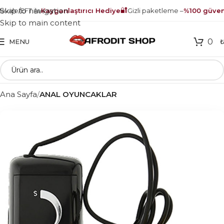
🔐
Skip to navigation
vale/EFT ile
Kayganlaştırıcı Hediye
Gizli paketleme –
%100 güvenl
Skip to main content
0
MENU
Ana Sayfa
ANAL OYUNCAKLAR