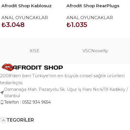
Afrodit Shop Kablosuz
Afrodit Shop RearPlugs
Uzaktan Kumandalı
Uzun Tilki Kuyruklu Anal
ANAL OYUNCAKLAR
ANAL OYUNCAKLAR
Titreşimli Anal Plug
Tıkaç
₺
3.048
₺
1.035
SEPETE EKLE
SEPETE EKLE
XISE
VSCNovelty
2008'den beri Türkiye'nin en büyük cinsel sağlık ürünleri
tedarikçisi.
Osmanağa Mah. Pazaryolu Sk. Uğur İş Hanı No:4/19 Kadıköy /
İstanbul
Telefon : 0552 934 9654
KATEGORILER