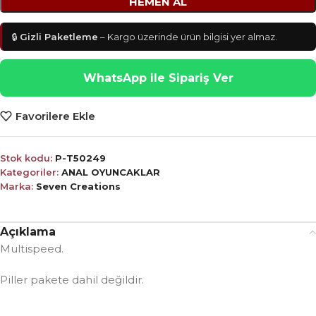
HEMEN AL
🔒
Gizli Paketleme
– Kargo üzerinde ürün bilgisi yer almaz.
WhatsApp ile Sipariş Ver
Favorilere Ekle
Stok kodu:
P-T50249
Kategoriler:
ANAL OYUNCAKLAR
Marka:
Seven Creations
Açıklama
Multispeed.
Piller pakete dahil değildir.