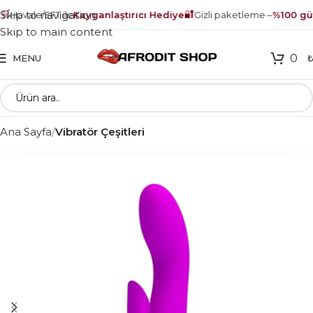

🔐
Skip to navigation
Havale/EFT ile
Kayganlaştırıcı Hediye
Gizli paketleme –
%100 güv
Skip to main content
0
MENU
Ana Sayfa
Vibratör Çeşitleri