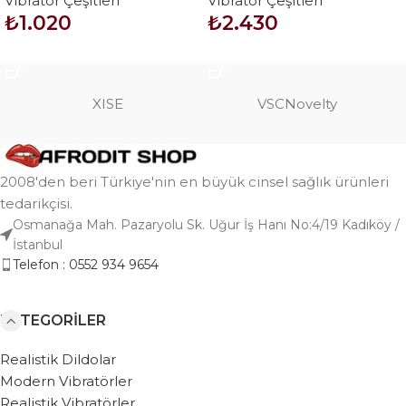
Vibratör Çeşitleri
Vibratör Çeşitleri
Vibratör – Antony
Vibratör – Freda
₺
1.020
₺
2.430
SEPETE EKLE
SEPETE EKLE
XISE
VSCNovelty
2008'den beri Türkiye'nin en büyük cinsel sağlık ürünleri
tedarikçisi.
Osmanağa Mah. Pazaryolu Sk. Uğur İş Hanı No:4/19 Kadıköy /
İstanbul
Telefon : 0552 934 9654
KATEGORILER
Realistik Dildolar
Modern Vibratörler
Realistik Vibratörler