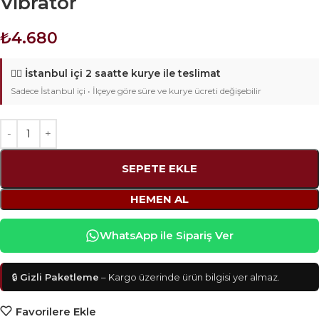
Vibratör
₺
4.680
🚴‍♂️
İstanbul içi 2 saatte kurye ile teslimat
Sadece İstanbul içi • İlçeye göre süre ve kurye ücreti değişebilir
SEPETE EKLE
HEMEN AL
WhatsApp ile Sipariş Ver
🔒
Gizli Paketleme
– Kargo üzerinde ürün bilgisi yer almaz.
Favorilere Ekle