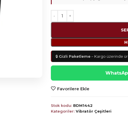
SE
H
🔒
Gizli Paketleme
– Kargo üzerinde ürü
WhatsApp
Favorilere Ekle
Stok kodu:
BDM1442
Kategoriler:
Vibratör Çeşitleri