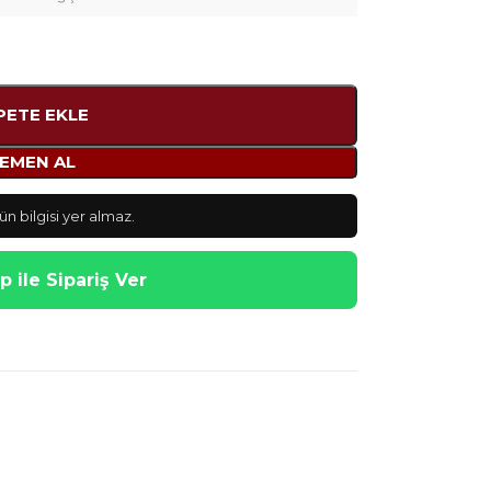
PETE EKLE
EMEN AL
n bilgisi yer almaz.
 ile Sipariş Ver