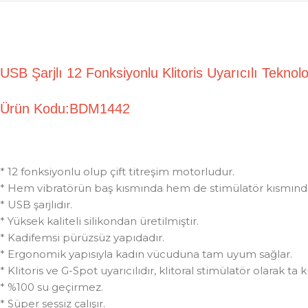
USB Şarjlı 12 Fonksiyonlu Klitoris Uyarıcılı Tek
Ürün Kodu:BDM1442
* 12 fonksiyonlu olup çift titreşim motorludur.
* Hem vibratörün baş kısmında hem de stimülatör kısmınd
* USB şarjlıdır.
* Yüksek kaliteli silikondan üretilmiştir.
* Kadifemsi pürüzsüz yapıdadır.
* Ergonomik yapısıyla kadın vücuduna tam uyum sağlar.
* Klitoris ve G-Spot uyarıcılıdır, klitoral stimülatör olarak t
* %100 su geçirmez.
* Süper sessiz çalışır.