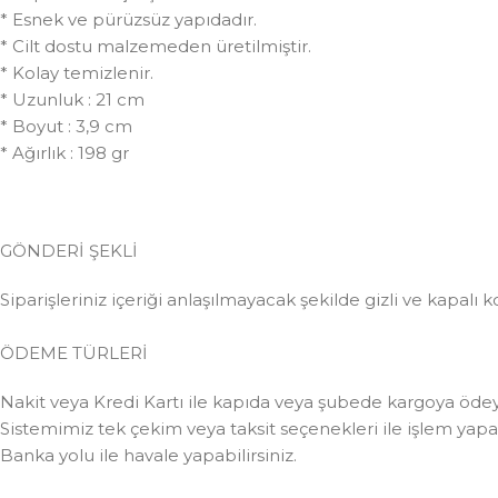
* Esnek ve pürüzsüz yapıdadır.
* Cilt dostu malzemeden üretilmiştir.
* Kolay temizlenir.
* Uzunluk : 21 cm
* Boyut : 3,9 cm
* Ağırlık : 198 gr
GÖNDERİ ŞEKLİ
Siparişleriniz içeriği anlaşılmayacak şekilde gizli ve kapalı k
ÖDEME TÜRLERİ
Nakit veya Kredi Kartı ile kapıda veya şubede kargoya ödeye
Sistemimiz tek çekim veya taksit seçenekleri ile işlem yapabi
Banka yolu ile havale yapabilirsiniz.