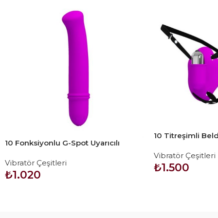
10 Titreşimli Be
10 Fonksiyonlu G-Spot Uyarıcılı
Çamaşır İçi Vajina
Teknolojik Dildo Vibratör – Antony
Vibratör Çeşitleri
Vibratör Çeşitleri
₺
1.500
₺
1.020
SEPETE EKLE
SEPETE EKLE