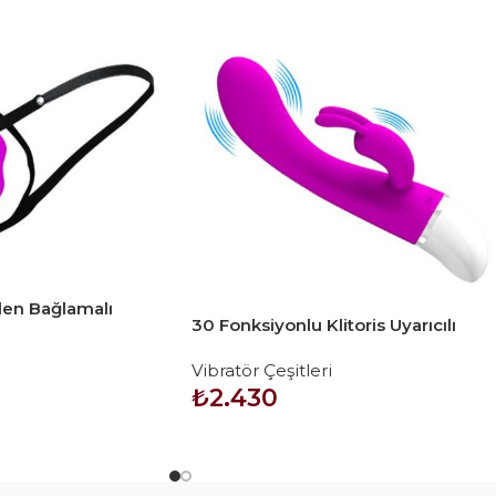
lden Bağlamalı
30 Fonksiyonlu Klitoris Uyarıcılı
l Vibratör
Teknolojik Tavşan Vibratör – Freda
Vibratör Çeşitleri
₺
2.430
SEPETE EKLE