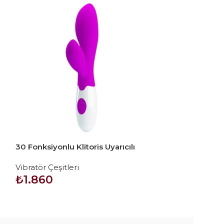
30 Fonksiyonlu Klitoris Uyarıcılı
30 Fonksiyonlu 
Teknolojik Vibratör – Newman
Teknolojik Vib
Vibratör Çeşitleri
Vibratör Çeşitl
₺
1.860
₺
1.320
SEPETE EKLE
SEPETE EKLE