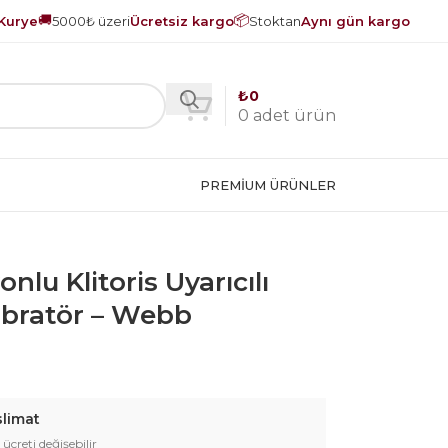
🚚
📦
Kurye
5000₺ üzeri
Ücretsiz kargo
Stoktan
Aynı gün kargo
₺
0
0
adet ürün
PREMIUM ÜRÜNLER
nlu Klitoris Uyarıcılı
ibratör – Webb
slimat
 ücreti değişebilir