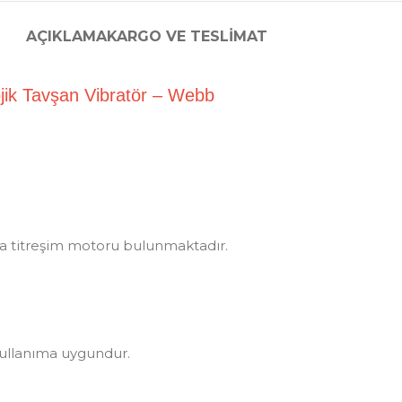
AÇIKLAMA
KARGO VE TESLIMAT
nolojik Tavşan Vibratör – Webb
a titreşim motoru bulunmaktadır.
a kullanıma uygundur.