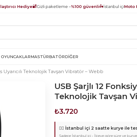
🔐
🛵
aştırıcı Hediye
Gizli paketleme –
%100 güvenli
İstanbul içi
Moto 
 OYUNCAKLAR
MASTÜRBATÖR
DIĞER
is Uyarıcılı Teknolojik Tavşan Vibratör – Webb
USB Şarjlı 12 Fonksiyo
Teknolojik Tavşan V
₺
3.720
🚴‍♂️
İstanbul içi 2 saatte kurye ile te
Sadece İstanbul içi • İlçeye göre süre ve kurye