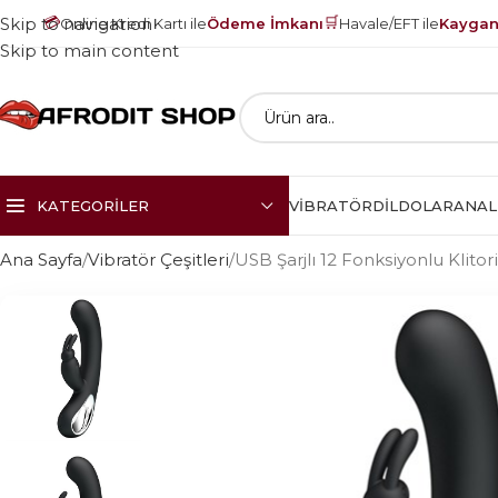
💳
🛒
Skip to navigation
Online Kredi Kartı ile
Ödeme İmkanı
Havale/EFT ile
Kayganl
Skip to main content
KATEGORILER
VIBRATÖR
DILDOLAR
ANAL
Ana Sayfa
Vibratör Çeşitleri
USB Şarjlı 12 Fonksiyonlu Klitor