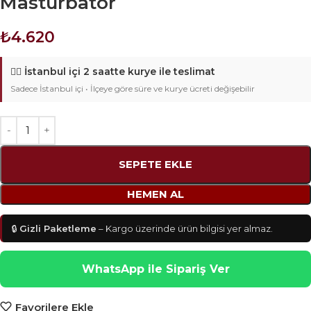
Mastürbatör
₺
4.620
🚴‍♂️
İstanbul içi 2 saatte kurye ile teslimat
Sadece İstanbul içi • İlçeye göre süre ve kurye ücreti değişebilir
SEPETE EKLE
HEMEN AL
🔒
Gizli Paketleme
– Kargo üzerinde ürün bilgisi yer almaz.
WhatsApp ile Sipariş Ver
Favorilere Ekle