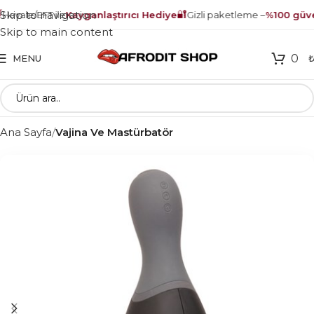
🔐
Skip to navigation
avale/EFT ile
Kayganlaştırıcı Hediye
Gizli paketleme –
%100 güven
Skip to main content
0
MENU
Ana Sayfa
Vajina Ve Mastürbatör