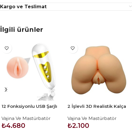
Kargo ve Teslimat
İlgili ürünler
12 Fonksiyonlu USB Şarjlı
2 İşlevli 3D Realistik Kalça
Sesli Titreşimli Realistik
Suni Vajina Anüs – Small
Vajina Ve Mastürbatör
Vajina Ve Mastürbatör
Suni Vajina Erkek
Red Plum
₺
4.680
₺
2.100
Mastürbatör