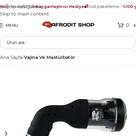
🛒
🔐
Skip to navigation
ı
Havale/EFT ile
Kayganlaştırıcı Hediye
Gizli paketleme –
%100 gü
Skip to main content
0
MENU
Ana Sayfa
Vajina Ve Mastürbatör