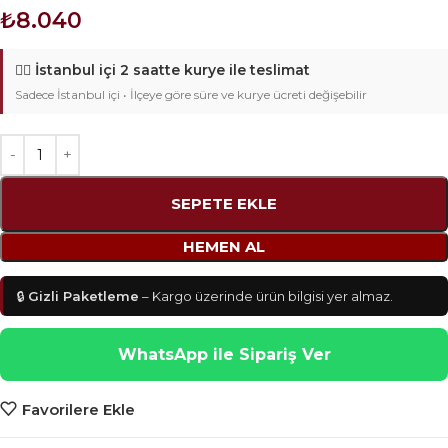
₺
8.040
🚴‍♂️
İstanbul içi 2 saatte kurye ile teslimat
Sadece İstanbul içi • İlçeye göre süre ve kurye ücreti değişebilir
SEPETE EKLE
HEMEN AL
🔒
Gizli Paketleme
– Kargo üzerinde ürün bilgisi yer almaz.
WhatsApp ile Sipariş Ver
Favorilere Ekle