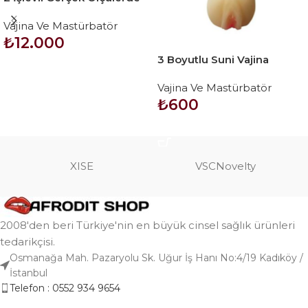
Realistik Bayan Vücut –
Vajina Ve Mastürbatör
Oriental Girl
₺
12.000
3 Boyutlu Suni Vajina
SEPETE EKLE
Mastürbatör – SANZI
Vajina Ve Mastürbatör
₺
600
SEPETE EKLE
XISE
VSCNovelty
2008'den beri Türkiye'nin en büyük cinsel sağlık ürünleri
tedarikçisi.
Osmanağa Mah. Pazaryolu Sk. Uğur İş Hanı No:4/19 Kadıköy /
İstanbul
Telefon : 0552 934 9654