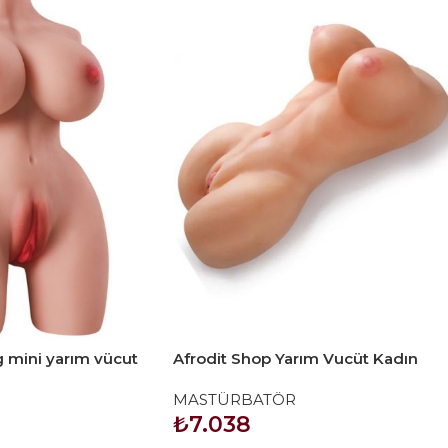
g mini yarım vücut
Afrodit Shop Yarım Vucüt Kadın
Mastürbatör
MASTÜRBATÖR
₺
7.038