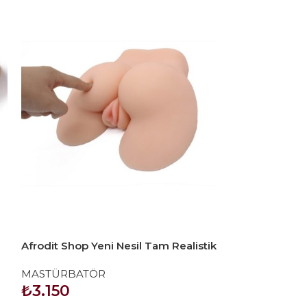
Afrodit Shop Yeni Nesil Tam Realistik
Desire Cup Fen
Anal Vajinal Gerçekçi Kalça
Vajina Mastürb
MASTÜRBATÖR
MASTÜRBATÖ
Mastürbatör
₺
3.150
₺
2.161