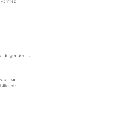
i yormaz
olide gönderilir.
bilirsiniz.
lirsiniz.