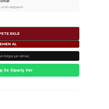
slimat
 ücreti değişebilir
PETE EKLE
EMEN AL
n bilgisi yer almaz.
 ile Sipariş Ver