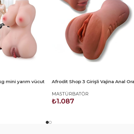
 kg mini yarım vücut
Afrodit Shop 3 Girişli Vajina Anal Ora
Mastürbatör
MASTÜRBATÖR
₺
1.087
SEPETE EKLE