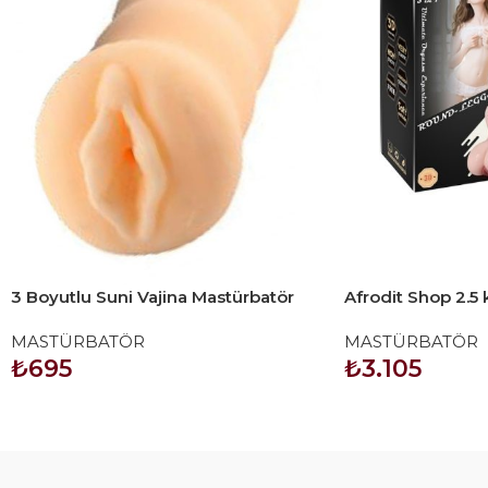
3 Boyutlu Suni Vajina Mastürbatör
Afrodit Shop 2.5
(Mavi)
manken
MASTÜRBATÖR
MASTÜRBATÖR
₺
695
₺
3.105
SEPETE EKLE
SEPETE EKLE