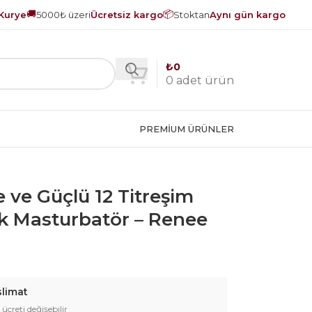
🚚
📦
Kurye
5000₺ üzeri
Ücretsiz kargo
Stoktan
Aynı gün kargo
₺
0
0
adet ürün
PREMIUM ÜRÜNLER
 ve Güçlü 12 Titreşim
ik Masturbatör – Renee
slimat
 ücreti değişebilir