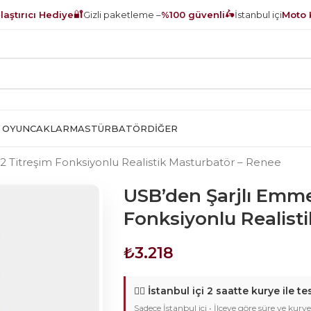
🔐
🛵
aştırıcı Hediye
Gizli paketleme –
%100 güvenli
İstanbul içi
Moto 
 OYUNCAKLAR
MASTÜRBATÖR
DIĞER
2 Titreşim Fonksiyonlu Realistik Masturbatör – Renee
USB’den Şarjlı Emme
Fonksiyonlu Realist
₺
3.218
🚴‍♂️
İstanbul içi 2 saatte kurye ile te
Sadece İstanbul içi • İlçeye göre süre ve kurye