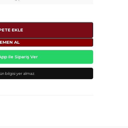
PETE EKLE
EMEN AL
p ile Sipariş Ver
n bilgisi yer almaz.