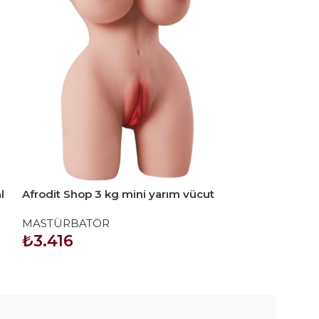
l
Afrodit Shop 3 kg mini yarım vücut
Afrodit Shop 3
manken
manken
MASTÜRBATÖR
MASTÜRBATÖ
₺
3.416
₺
3.519
SEPETE EKLE
SEPETE EKLE