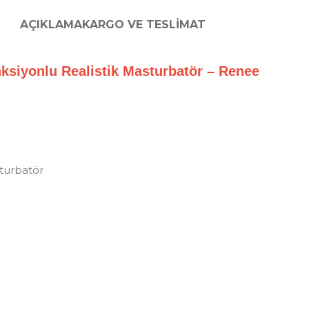
AÇIKLAMA
KARGO VE TESLIMAT
onksiyonlu Realistik Masturbatör – Renee
turbatör