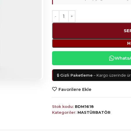
SE
H
WhatsAp
🔒
Gizli Paketleme
– Kargo üzerinde ürü
Favorilere Ekle
Stok kodu:
BDM1618
Kategoriler:
MASTÜRBATÖR