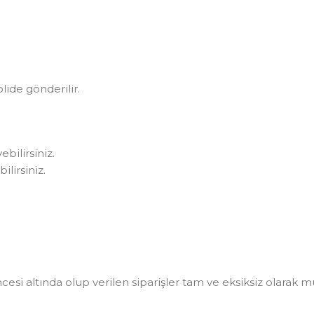
olide gönderilir.
bilirsiniz.
lirsiniz.
i altında olup verilen siparişler tam ve eksiksiz olarak müşt