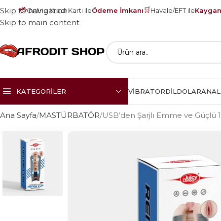
💳
🛒
Skip to navigation
Online Kredi Kartı ile
Ödeme İmkanı
Havale/EFT ile
Kayganl
Skip to main content
KATEGORILER
VIBRATÖR
DILDOLAR
ANAL
Ana Sayfa
MASTÜRBATÖR
USB’den Şarjlı Emme ve Güçlü 1