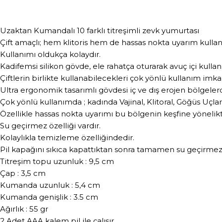
Uzaktan Kumandalı 10 farklı titreşimli zevk yumurtası
Çift amaçlı; hem klitoris hem de hassas nokta uyarım kulla
Kullanımı oldukça kolaydır.
Kadifemsi silikon gövde, ele rahatça oturarak avuç içi kulla
Çiftlerin birlikte kullanabilecekleri çok yönlü kullanım imkan
Ultra ergonomik tasarımlı gövdesi iç ve dış erojen bölgelerde
Çok yönlü kullanımda ; kadında Vajinal, Klitoral, Göğüs Uçla
Özellikle hassas nokta uyarımı bu bölgenin keşfine yönelikt
Su geçirmez özelliği vardır.
Kolaylıkla temizleme özelliğindedir.
Pil kapağını sıkıca kapattıktan sonra tamamen su geçirmez
Titreşim topu uzunluk : 9,5 cm
Çap : 3,5 cm
Kumanda uzunluk : 5,4 cm
Kumanda genişlik : 3.5 cm
Ağırlık : 55 gr
2 Adet AAA kalem pil ile çalışır