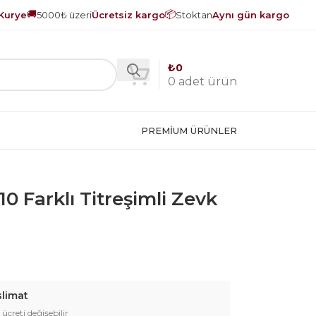
🚚
📦
Kurye
5000₺ üzeri
Ücretsiz kargo
Stoktan
Aynı gün kargo
₺
0
0
adet ürün
PREMIUM ÜRÜNLER
 Farklı Titreşimli Zevk
slimat
 ücreti değişebilir