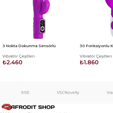
3 Nokta Dokunma Sensörlü
30 Fonksiyonlu Kli
Teknolojik Vibratör
Teknolojik Vibra
Vibratör Çeşitleri
Vibratör Çeşitleri
₺
2.460
₺
1.860
SEPETE EKLE
SEPETE EKLE
XISE
VSCNovelty
Via