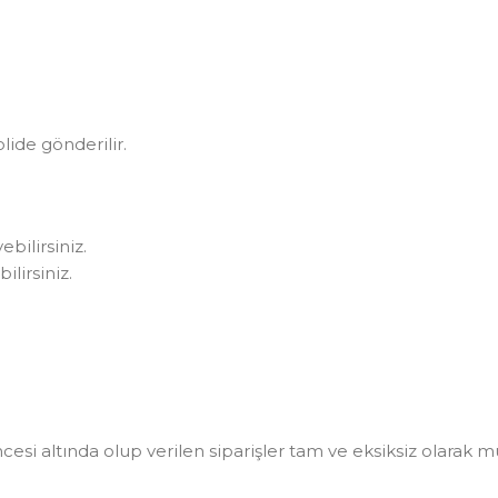
olide gönderilir.
bilirsiniz.
lirsiniz.
i altında olup verilen siparişler tam ve eksiksiz olarak müşt