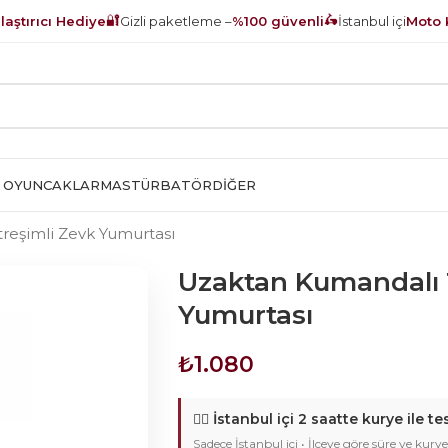
🔐
🛵
aştırıcı Hediye
Gizli paketleme –
%100 güvenli
İstanbul içi
Moto 
 OYUNCAKLAR
MASTÜRBATÖR
DIĞER
treşimli Zevk Yumurtası
Uzaktan Kumandalı 10
Yumurtası
₺
1.080
🚴‍♂️
İstanbul içi 2 saatte kurye ile te
Sadece İstanbul içi • İlçeye göre süre ve kurye