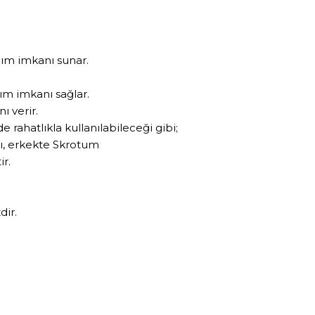
nım imkanı sunar.
nım imkanı sağlar.
ı verir.
 rahatlıkla kullanılabileceği gibi;
rı, erkekte Skrotum
ir.
dir.