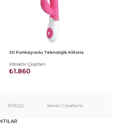
30 Fonksiyonlu Teknolojik Klitoris
USB Şarjlı 10 F
Uyarıcılı Tavşan Vibratör Penis –
Teknolojik Tav
Vibratör Çeşitleri
Vibratör Çeşitl
Gene
₺
1.860
₺
5.820
SEPETE EKLE
SEPETE EKLE
SHEQU
Seven Creations
NTILAR