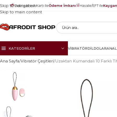
💳
🛒
Skip to navigation
Online Kredi Kartı ile
Ödeme İmkanı
Havale/EFT ile
Kayganl
Skip to main content
KATEGORILER
VIBRATÖR
DILDOLAR
ANAL
Ana Sayfa
Vibratör Çeşitleri
Uzaktan Kumandalı 10 Farklı Ti