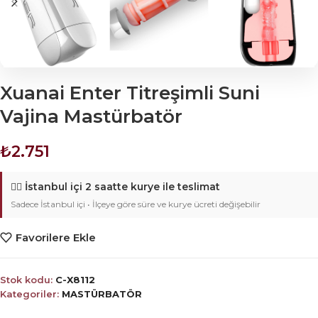
Xuanai Enter Titreşimli Suni
Vajina Mastürbatör
₺
2.751
🚴‍♂️
İstanbul içi 2 saatte kurye ile teslimat
Sadece İstanbul içi • İlçeye göre süre ve kurye ücreti değişebilir
Favorilere Ekle
Stok kodu:
C-X8112
Kategoriler:
MASTÜRBATÖR