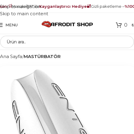
🛒
🔐
Skip to navigation
anı
Havale/EFT ile
Kayganlaştırıcı Hediye
Gizli paketleme –
%100 
Skip to main content
0
MENU
Ana Sayfa
MASTÜRBATÖR