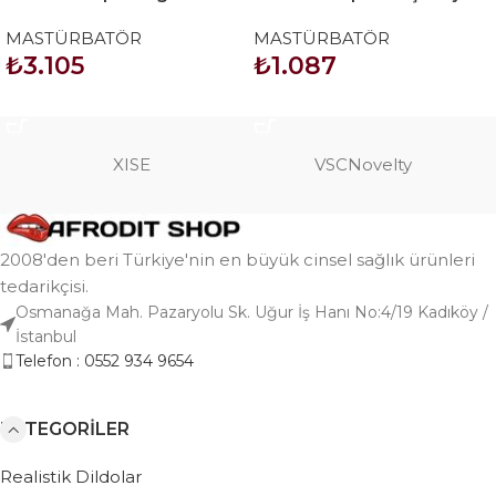
yarım vücut manken
Anal Oral Mastürbatör
MASTÜRBATÖR
MASTÜRBATÖR
₺
3.105
₺
1.087
SEPETE EKLE
SEPETE EKLE
XISE
VSCNovelty
2008'den beri Türkiye'nin en büyük cinsel sağlık ürünleri
tedarikçisi.
Osmanağa Mah. Pazaryolu Sk. Uğur İş Hanı No:4/19 Kadıköy /
İstanbul
Telefon : 0552 934 9654
KATEGORILER
Realistik Dildolar