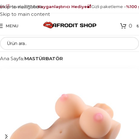
🛒
🔐
Skip to navigation
ı
Havale/EFT ile
Kayganlaştırıcı Hediye
Gizli paketleme –
%100 g
Skip to main content
0
MENU
Ana Sayfa
MASTÜRBATÖR