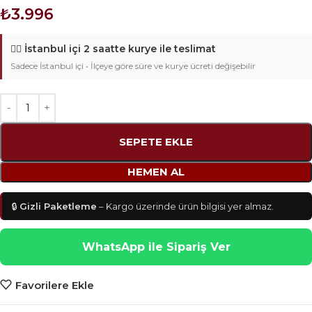
₺
3.996
🚴‍♂️
İstanbul içi 2 saatte kurye ile teslimat
Sadece İstanbul içi • İlçeye göre süre ve kurye ücreti değişebilir
SEPETE EKLE
HEMEN AL
🔒
Gizli Paketleme
– Kargo üzerinde ürün bilgisi yer almaz.
WhatsApp ile Sipariş Ver
Favorilere Ekle