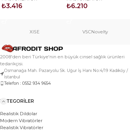
₺
3.416
₺
6.210
SEPETE EKLE
SEPETE EKLE
XISE
VSCNovelty
2008'den beri Türkiye'nin en büyük cinsel sağlık ürünleri
tedarikçisi.
Osmanağa Mah. Pazaryolu Sk. Uğur İş Hanı No:4/19 Kadıköy /
İstanbul
Telefon : 0552 934 9654
KATEGORILER
Realistik Dildolar
Modern Vibratörler
Realistik Vibratörler