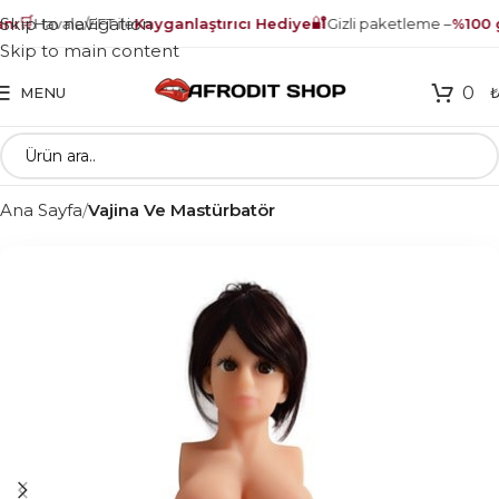
🛒
🔐
Skip to navigation
ı
Havale/EFT ile
Kayganlaştırıcı Hediye
Gizli paketleme –
%100 g
Skip to main content
0
MENU
Ana Sayfa
Vajina Ve Mastürbatör