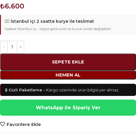
₺
6.600
🚴‍♂️
İstanbul içi 2 saatte kurye ile teslimat
Sadece İstanbul içi • İlçeye göre süre ve kurye ücreti değişebilir
SEPETE EKLE
HEMEN AL
🔒
Gizli Paketleme
– Kargo üzerinde ürün bilgisi yer almaz.
WhatsApp ile Sipariş Ver
Favorilere Ekle