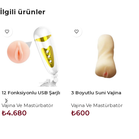
İlgili ürünler
12 Fonksiyonlu USB Şarjlı
3 Boyutlu Suni Vajina
Sesli Titreşimli Realistik
Mastürbatör – YEZI
Vajina Ve Mastürbatör
Vajina Ve Mastürbatör
Suni Vajina Erkek
₺
4.680
₺
600
Mastürbatör
SEPETE EKLE
SEPETE EKLE