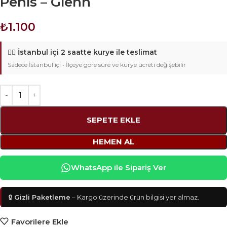
Penis – Glenn
₺
1.100
🚴‍♂️
İstanbul içi 2 saatte kurye ile teslimat
Sadece İstanbul içi • İlçeye göre süre ve kurye ücreti değişebilir
SEPETE EKLE
HEMEN AL
WhatsApp ile Sipariş Ver
🔒
Gizli Paketleme
– Kargo üzerinde ürün bilgisi yer almaz.
Favorilere Ekle