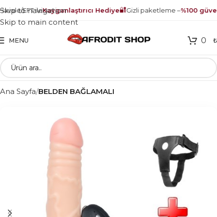
🔐
Skip to navigation
vale/EFT ile
Kayganlaştırıcı Hediye
Gizli paketleme –
%100 güvenl
Skip to main content
0
MENU
Ana Sayfa
BELDEN BAĞLAMALI