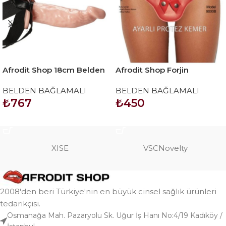
Afrodit Shop 18cm Belden
Afrodit Shop Forjin
Bağlamalı İçi Boş Straplon
Ayarlanabilir 3 Halkalı
BELDEN BAĞLAMALI
BELDEN BAĞLAMALI
Penis
Belden Bağlama Kemeri
₺
767
₺
450
Kırmızı
SEPETE EKLE
SEPETE EKLE
XISE
VSCNovelty
2008'den beri Türkiye'nin en büyük cinsel sağlık ürünleri
tedarikçisi.
Osmanağa Mah. Pazaryolu Sk. Uğur İş Hanı No:4/19 Kadıköy /