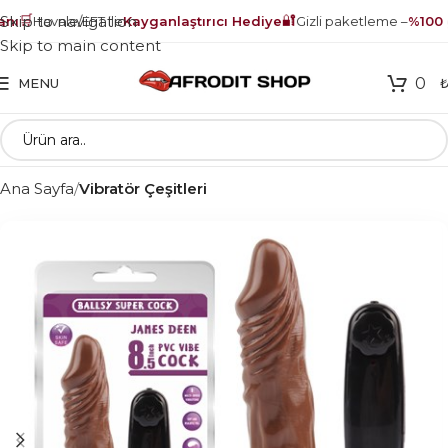
🛒
🔐
Skip to navigation
ı
Havale/EFT ile
Kayganlaştırıcı Hediye
Gizli paketleme –
%100 g
Skip to main content
0
MENU
Ana Sayfa
Vibratör Çeşitleri