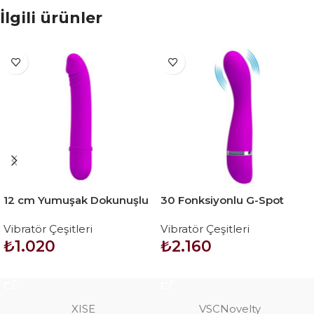
İlgili ürünler
12 cm Yumuşak Dokunuşlu
30 Fonksiyonlu G-Spot
Teknolojik Vibratör
Teknolojik Titreşimli
Vibratör Çeşitleri
Vibratör Çeşitleri
Vibratör Dildo – Cvelyn
₺
1.020
₺
2.160
SEPETE EKLE
SEPETE EKLE
XISE
VSCNovelty