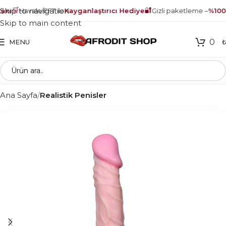
🛒
🔐
Skip to navigation
nı
Havale/EFT ile
Kayganlaştırıcı Hediye
Gizli paketleme –
%100 
Skip to main content
0
MENU
Ana Sayfa
Realistik Penisler