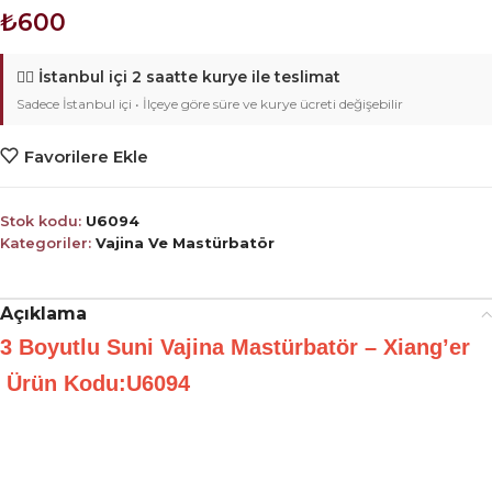
₺
600
🚴‍♂️
İstanbul içi 2 saatte kurye ile teslimat
Sadece İstanbul içi • İlçeye göre süre ve kurye ücreti değişebilir
Favorilere Ekle
Stok kodu:
U6094
Kategoriler:
Vajina Ve Mastürbatör
Açıklama
3 Boyutlu Suni Vajina Mastürbatör – Xiang’er
Ürün Kodu:U6094