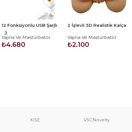
12 Fonksiyonlu USB Şarjlı
2 İşlevli 3D Realistik Kalça
Sesli Titreşimli Realistik
Suni Vajina Anüs – Small
Vajina Ve Mastürbatör
Vajina Ve Mastürbatör
Suni Vajina Erkek
Red Plum
₺
4.680
₺
2.100
Mastürbatör
SEPETE EKLE
SEPETE EKLE
XISE
VSCNovelty