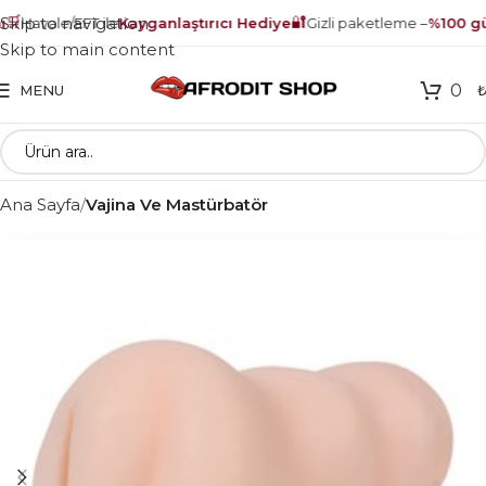
🛒
🔐
Skip to navigation
Havale/EFT ile
Kayganlaştırıcı Hediye
Gizli paketleme –
%100 güv
Skip to main content
0
MENU
Ana Sayfa
Vajina Ve Mastürbatör