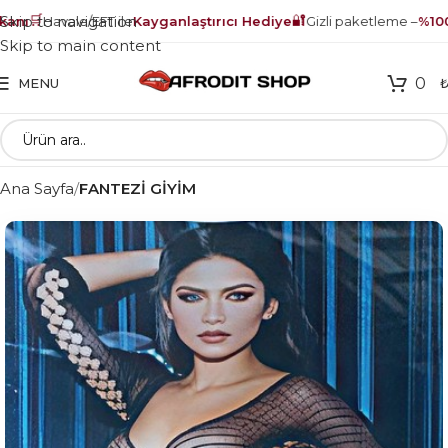
🛒
🔐
Skip to navigation
ı
Havale/EFT ile
Kayganlaştırıcı Hediye
Gizli paketleme –
%100 g
Skip to main content
0
MENU
Ana Sayfa
FANTEZİ GİYİM