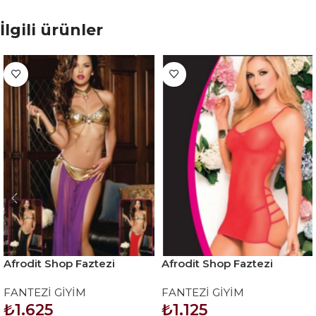
İlgili ürünler
Afrodit Shop Faztezi
Afrodit Shop Faztezi
Kostüm Serisi No: 8030
Kostüm Serisi No: 8063
FANTEZİ GİYİM
FANTEZİ GİYİM
₺
1.625
₺
1.125