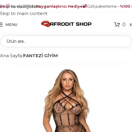
🛒
🔐
Skip to navigation
nı
Havale/EFT ile
Kayganlaştırıcı Hediye
Gizli paketleme –
%100 g
Skip to main content
0
MENU
Ana Sayfa
FANTEZİ GİYİM