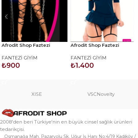
Afrodit Shop Faztezi
Afrodit Shop Faztezi
Kostüm Serisi No: 8061
Kostüm Serisi No: 8253
FANTEZİ GİYİM
FANTEZİ GİYİM
₺
900
₺
1.400
SEPETE EKLE
SEPETE EKLE
XISE
VSCNovelty
2008'den beri Türkiye'nin en büyük cinsel sağlık ürünleri
tedarikçisi.
Osmanağa Mah. Pazaryolu Sk. Uğur İş Hanı No:4/19 Kadıköy /