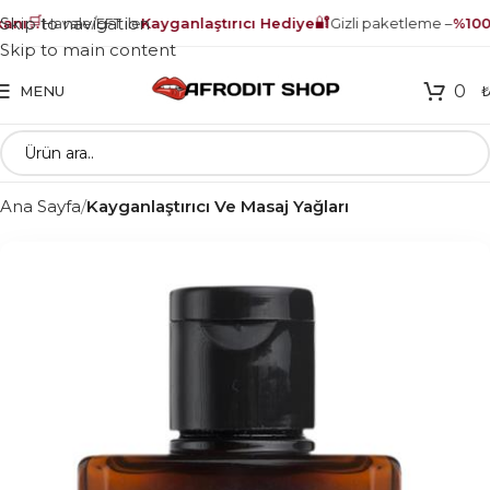
🛒
🔐
Skip to navigation
nı
Havale/EFT ile
Kayganlaştırıcı Hediye
Gizli paketleme –
%100 
Skip to main content
0
MENU
Ana Sayfa
Kayganlaştırıcı Ve Masaj Yağları