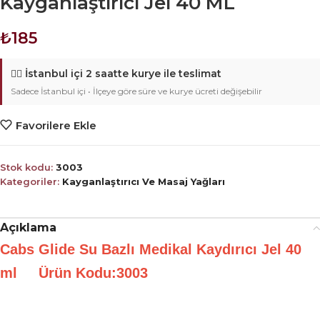
Kayganlaştırıcı Jel 40 ML
₺
185
🚴‍♂️
İstanbul içi 2 saatte kurye ile teslimat
Sadece İstanbul içi • İlçeye göre süre ve kurye ücreti değişebilir
Favorilere Ekle
Stok kodu:
3003
Kategoriler:
Kayganlaştırıcı Ve Masaj Yağları
Açıklama
C
abs Glide Su Bazlı Medikal Kaydırıcı Jel 40
ml Ürün Kodu:3003