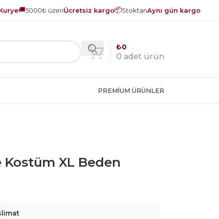
🚚
📦
Kurye
5000₺ üzeri
Ücretsiz kargo
Stoktan
Aynı gün kargo
₺
0
0
adet ürün
PREMIUM ÜRÜNLER
e Kostüm XL Beden
slimat