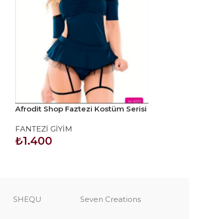
Afrodit Shop Faztezi Kostüm Serisi
Afrodit Shop F
No: 8253
No: 8283
FANTEZİ GİYİM
FANTEZİ GİYİ
₺
1.400
₺
1.450
SEPETE EKLE
SEPETE EKLE
SHEQU
Seven Creations