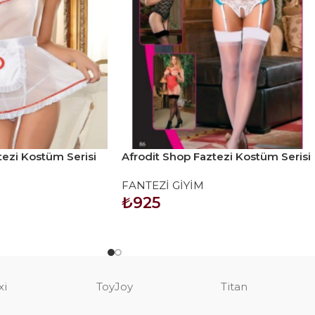
tezi Kostüm Serisi
Afrodit Shop Faztezi Kostüm Serisi
No: 8127
FANTEZİ GİYİM
₺
925
SEPETE EKLE
xi
ToyJoy
Titan