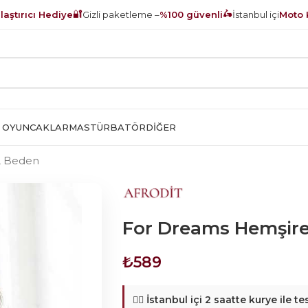
🔐
🛵
aştırıcı Hediye
Gizli paketleme –
%100 güvenli
İstanbul içi
Moto 
 OYUNCAKLAR
MASTÜRBATÖR
DIĞER
L Beden
For Dreams Hemşir
₺
589
🚴‍♂️
İstanbul içi 2 saatte kurye ile te