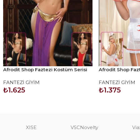
Afrodit Shop Faztezi Kostüm Serisi
Afrodit Shop Faz
No: 8030
No: 8055
FANTEZİ GİYİM
FANTEZİ GİYİM
₺
1.625
₺
1.375
SEPETE EKLE
SEPETE EKLE
XISE
VSCNovelty
Via