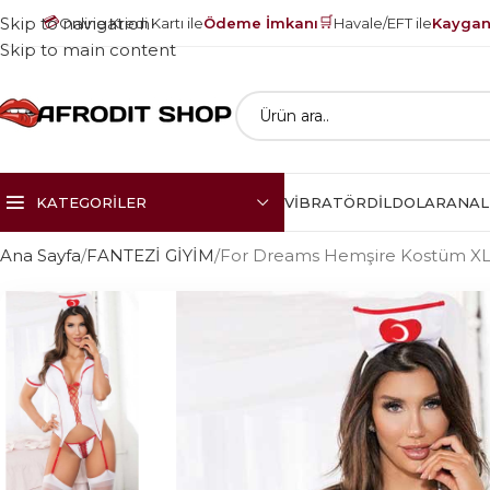
💳
🛒
Skip to navigation
Online Kredi Kartı ile
Ödeme İmkanı
Havale/EFT ile
Kayganl
Skip to main content
KATEGORILER
VIBRATÖR
DILDOLAR
ANAL
Ana Sayfa
FANTEZİ GİYİM
For Dreams Hemşire Kostüm X