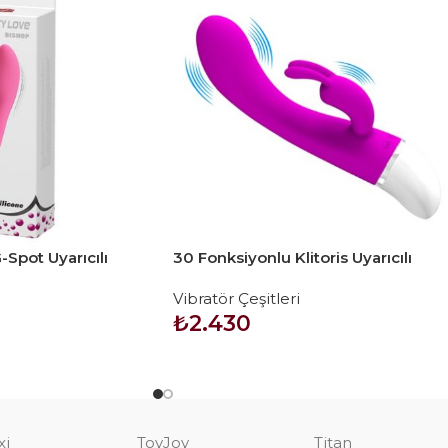
Spot Uyarıcılı
30 Fonksiyonlu Klitoris Uyarıcılı
ör – Bishop
Teknolojik Tavşan Vibratör – Freda
Vibratör Çeşitleri
₺
2.430
SEPETE EKLE
xi
ToyJoy
Titan