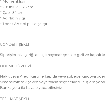
* Mor renklidir.
* Uzunluk : 16,6 cm
* Çap : 3,1 cm
* Ağırlık : 77 gr
* 1 adet AA tipi pil ile çalışır.
GÖNDERİ ŞEKLİ
Siparişleriniz içeriği anlaşılmayacak şekilde gizli ve kapalı k
ÖDEME TÜRLERİ
Nakit veya Kredi Kartı ile kapıda veya şubede kargoya ödeye
Sistemimiz tek çekim veya taksit seçenekleri ile işlem yapabi
Banka yolu ile havale yapabilirsiniz.
TESLİMAT ŞEKLİ