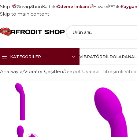
💳
🛒
Skip to navigation
Online Kredi Kartı ile
Ödeme İmkanı
Havale/EFT ile
Kayganl
Skip to main content
KATEGORILER
VIBRATÖR
DILDOLAR
ANAL
Ana Sayfa
Vibratör Çeşitleri
G-Spot Uyarıcılı Titreşimli Vibr