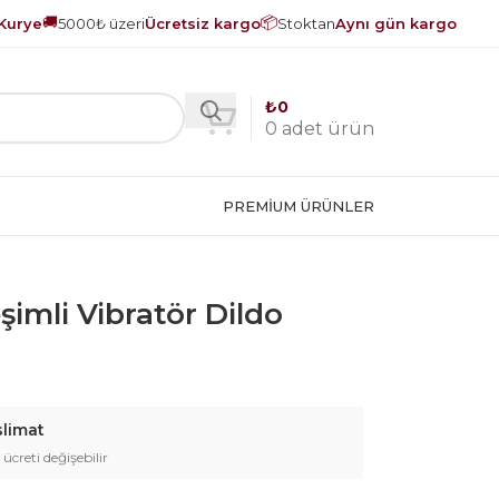
🚚
📦
Kurye
5000₺ üzeri
Ücretsiz kargo
Stoktan
Aynı gün kargo
₺
0
0
adet ürün
PREMIUM ÜRÜNLER
eşimli Vibratör Dildo
slimat
 ücreti değişebilir