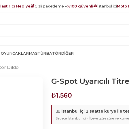
🔐
🛵
aştırıcı Hediye
Gizli paketleme –
%100 güvenli
İstanbul içi
Moto 
 OYUNCAKLAR
MASTÜRBATÖR
DIĞER
atör Dildo
G-Spot Uyarıcılı Titr
₺
1.560
🚴‍♂️
İstanbul içi 2 saatte kurye ile te
Sadece İstanbul içi • İlçeye göre süre ve kurye