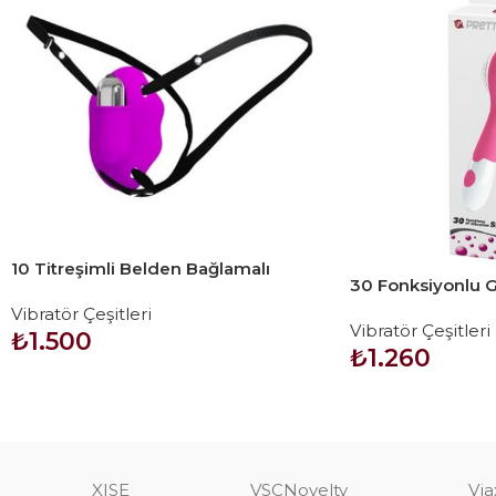
10 Titreşimli Belden Bağlamalı
30 Fonksiyonlu G-
Çamaşır İçi Vajinal Vibratör
Teknolojik Vibrat
Vibratör Çeşitleri
Vibratör Çeşitleri
₺
1.500
₺
1.260
SEPETE EKLE
SEPETE EKLE
XISE
VSCNovelty
Via