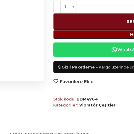
SE
H
WhatsAp
🔒
Gizli Paketleme
– Kargo üzerinde ürü
Favorilere Ekle
Stok kodu:
BDM4764
Kategoriler:
Vibratör Çeşitleri