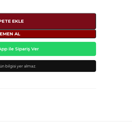
PETE EKLE
EMEN AL
p ile Sipariş Ver
n bilgisi yer almaz.