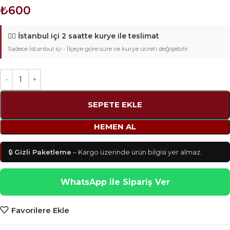
₺
600
🚴‍♂️
İstanbul içi 2 saatte kurye ile teslimat
Sadece İstanbul içi • İlçeye göre süre ve kurye ücreti değişebilir
SEPETE EKLE
HEMEN AL
🔒
Gizli Paketleme
– Kargo üzerinde ürün bilgisi yer almaz.
WhatsApp ile Sipariş Ver
Favorilere Ekle