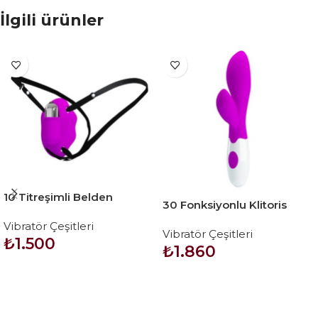
İlgili ürünler
10 Titreşimli Belden
30 Fonksiyonlu Klitoris
Bağlamalı Çamaşır İçi
Uyarıcılı Teknolojik Vibratör
Vibratör Çeşitleri
Vajinal Vibratör
Vibratör Çeşitleri
– Newman
₺
1.500
₺
1.860
SEPETE EKLE
SEPETE EKLE