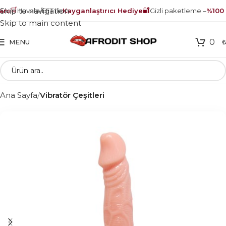
🛒
🔐
Skip to navigation
nı
Havale/EFT ile
Kayganlaştırıcı Hediye
Gizli paketleme –
%100 g
Skip to main content
0
MENU
Ana Sayfa
Vibratör Çeşitleri