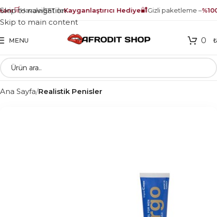
🛒
🔐
Skip to navigation
anı
Havale/EFT ile
Kayganlaştırıcı Hediye
Gizli paketleme –
%100 
Skip to main content
0
MENU
Ana Sayfa
Realistik Penisler