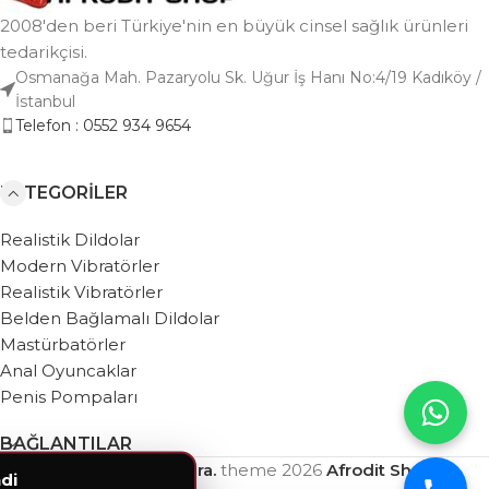
2008'den beri Türkiye'nin en büyük cinsel sağlık ürünleri
tedarikçisi.
Osmanağa Mah. Pazaryolu Sk. Uğur İş Hanı No:4/19 Kadıköy /
İstanbul
Telefon : 0552 934 9654
KATEGORILER
Realistik Dildolar
Modern Vibratörler
Realistik Vibratörler
Belden Bağlamalı Dildolar
Mastürbatörler
Anal Oyuncaklar
Penis Pompaları
BAĞLANTILAR
Based on
WebZera.
theme
2026
Afrodit Shop
.
di