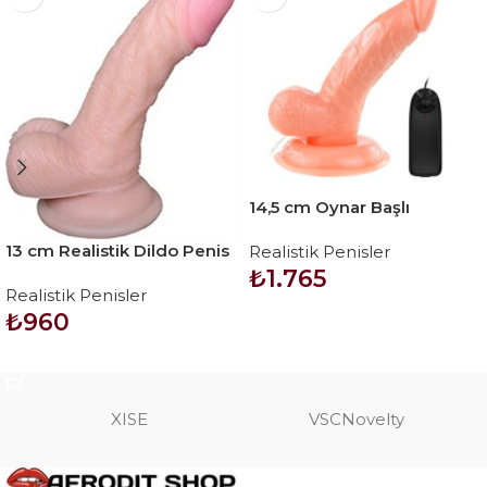
14,5 cm Oynar Başlı
Titreşimli Realistik Vibratör
13 cm Realistik Dildo Penis
Realistik Penisler
Penis – Rota Dong
– Vincy
₺
1.765
Realistik Penisler
₺
960
SEPETE EKLE
SEPETE EKLE
XISE
VSCNovelty