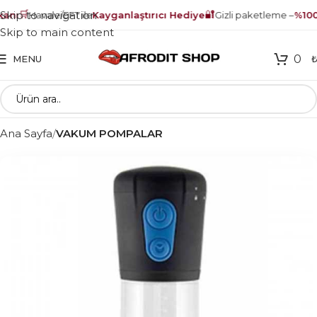
🛒
🔐
Skip to navigation
anı
Havale/EFT ile
Kayganlaştırıcı Hediye
Gizli paketleme –
%100 
Skip to main content
0
MENU
Ana Sayfa
VAKUM POMPALAR