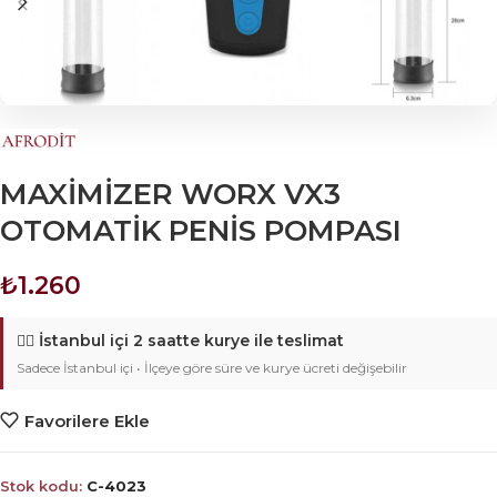
MAXİMİZER WORX VX3
OTOMATİK PENİS POMPASI
₺
1.260
🚴‍♂️
İstanbul içi 2 saatte kurye ile teslimat
Sadece İstanbul içi • İlçeye göre süre ve kurye ücreti değişebilir
Favorilere Ekle
Stok kodu:
C-4023