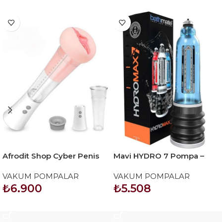
Afrodit Shop Cyber Penis
Mavi HYDRO 7 Pompa –
Pompası ve Elektrikli Vajina
Askı Hediyeli
VAKUM POMPALAR
VAKUM POMPALAR
Mastürbatörü
₺
6.900
₺
5.508
SEPETE EKLE
SEPETE EKLE