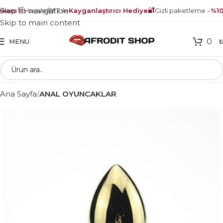
🛒
🔐
Skip to navigation
anı
Havale/EFT ile
Kayganlaştırıcı Hediye
Gizli paketleme –
%100
Skip to main content
0
MENU
Ana Sayfa
ANAL OYUNCAKLAR