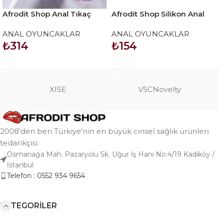
Afrodit Shop Anal Tıkaç
Afrodit Shop Silikon Anal
Karışık Renklerde
Tıkaç
ANAL OYUNCAKLAR
ANAL OYUNCAKLAR
70*135MM 39 GR
₺
314
₺
154
SEPETE EKLE
SEPETE EKLE
XISE
VSCNovelty
2008'den beri Türkiye'nin en büyük cinsel sağlık ürünleri
tedarikçisi.
Osmanağa Mah. Pazaryolu Sk. Uğur İş Hanı No:4/19 Kadıköy /
İstanbul
Telefon : 0552 934 9654
KATEGORILER