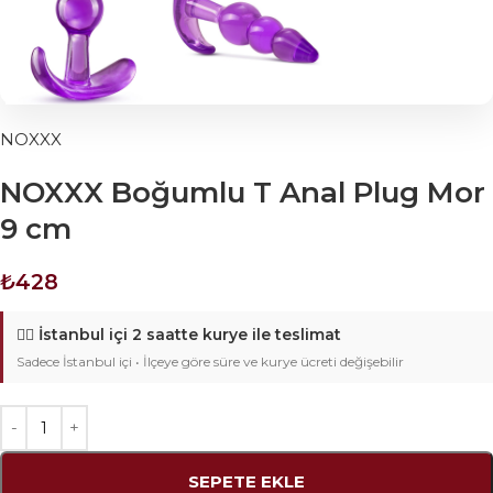
NOXXX
NOXXX Boğumlu T Anal Plug Mor
9 cm
₺
428
🚴‍♂️
İstanbul içi 2 saatte kurye ile teslimat
Sadece İstanbul içi • İlçeye göre süre ve kurye ücreti değişebilir
SEPETE EKLE