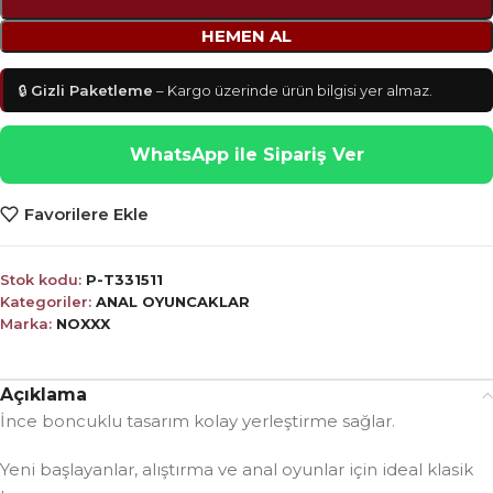
HEMEN AL
🔒
Gizli Paketleme
– Kargo üzerinde ürün bilgisi yer almaz.
WhatsApp ile Sipariş Ver
Favorilere Ekle
Stok kodu:
P-T331511
Kategoriler:
ANAL OYUNCAKLAR
Marka:
NOXXX
Açıklama
İnce boncuklu tasarım kolay yerleştirme sağlar.
Yeni başlayanlar, alıştırma ve anal oyunlar için ideal klasik