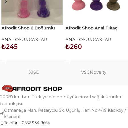
Afrodit Shop 6 Boğumlu
Afrodit Shop Anal Tıkaç
17,5 cm vantuzlu silikon
Karışık Renklerde
ANAL OYUNCAKLAR
ANAL OYUNCAKLAR
anal plug
33*135MM 85GR
₺
245
₺
260
SEPETE EKLE
SEPETE EKLE
XISE
VSCNovelty
2008'den beri Türkiye'nin en büyük cinsel sağlık ürünleri
tedarikçisi.
Osmanağa Mah. Pazaryolu Sk. Uğur İş Hanı No:4/19 Kadıköy /
İstanbul
Telefon : 0552 934 9654