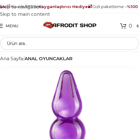
🛒
🔐
Skip to navigation
nı
Havale/EFT ile
Kayganlaştırıcı Hediye
Gizli paketleme –
%100 g
Skip to main content
0
MENU
Ana Sayfa
ANAL OYUNCAKLAR