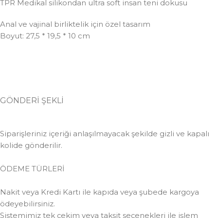
TPR Medikal silikondan ultra soft insan teni dokusu
Anal ve vajinal birliktelik için özel tasarım
Boyut: 27,5 * 19,5 * 10 cm
GÖNDERİ ŞEKLİ
Siparişleriniz içeriği anlaşılmayacak şekilde gizli ve kapalı
kolide gönderilir.
ÖDEME TÜRLERİ
Nakit veya Kredi Kartı ile kapıda veya şubede kargoya
ödeyebilirsiniz.
Sistemimiz tek çekim veya taksit seçenekleri ile işlem