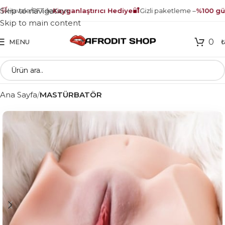

🔐
Skip to navigation
Havale/EFT ile
Kayganlaştırıcı Hediye
Gizli paketleme –
%100 güve
Skip to main content
0
MENU
Ana Sayfa
MASTÜRBATÖR