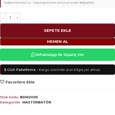
Sadece İstanbul içi • İlçeye göre süre ve kurye ücreti değişebilir
SEPETE EKLE
HEMEN AL
WhatsApp ile Sipariş Ver
🔒
Gizli Paketleme
– Kargo üzerinde ürün bilgisi yer almaz.
Favorilere Ekle
Stok kodu:
BDM2005
Kategoriler:
MASTÜRBATÖR