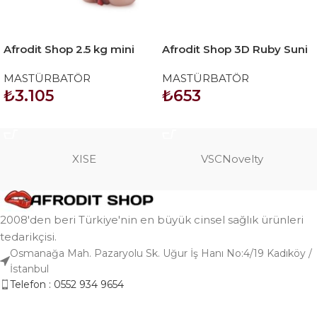
Afrodit Shop 2.5 kg mini
Afrodit Shop 3D Ruby Suni
yarım vücut manken
Vajina Masturbatör
MASTÜRBATÖR
MASTÜRBATÖR
₺
3.105
₺
653
SEPETE EKLE
SEPETE EKLE
XISE
VSCNovelty
2008'den beri Türkiye'nin en büyük cinsel sağlık ürünleri
tedarikçisi.
Osmanağa Mah. Pazaryolu Sk. Uğur İş Hanı No:4/19 Kadıköy /
İstanbul
Telefon : 0552 934 9654