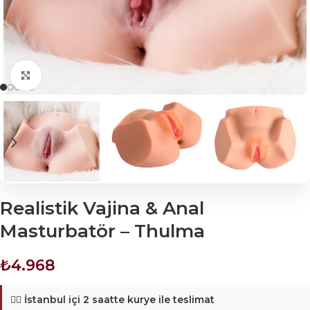
Click to enlarge
Realistik Vajina & Anal
Masturbatör – Thulma
₺
4.968
🚴‍♂️
İstanbul içi 2 saatte kurye ile teslimat